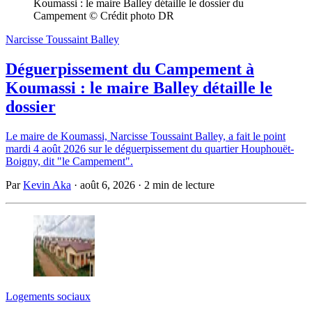
Koumassi : le maire Balley détaille le dossier du 
Campement © Crédit photo DR
Narcisse Toussaint Balley
Déguerpissement du Campement à
Koumassi : le maire Balley détaille le
dossier
Le maire de Koumassi, Narcisse Toussaint Balley, a fait le point
mardi 4 août 2026 sur le déguerpissement du quartier Houphouët-
Boigny, dit "le Campement".
Par
Kevin Aka
·
août 6, 2026
·
2 min de lecture
Logements sociaux