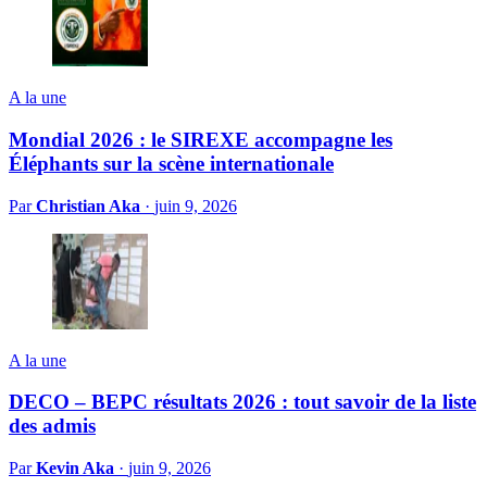
A la une
Mondial 2026 : le SIREXE accompagne les
Éléphants sur la scène internationale
Par
Christian Aka
·
juin 9, 2026
A la une
DECO – BEPC résultats 2026 : tout savoir de la liste
des admis
Par
Kevin Aka
·
juin 9, 2026