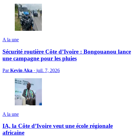
A la une
Sécurité routière Côte d’Ivoire : Bongouanou lance
une campagne pour les pluies
Par
Kevin Aka
·
juil. 7, 2026
A la une
IA, la Côte d’Ivoire veut une école régionale
africaine