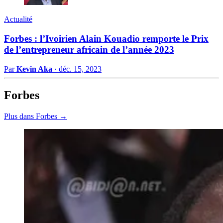
Actualité
Forbes : l’Ivoirien Alain Kouadio remporte le Prix
de l’entrepreneur africain de l’année 2023
Par
Kevin Aka
·
déc. 15, 2023
Forbes
Plus dans Forbes →