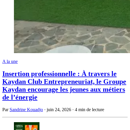
A la une
Insertion professionnelle : À travers le
Kaydan Club Entrepreneuriat, le Groupe
Kaydan encourage les jeunes aux métiers
de l’énergie
Par
Sandrine Kouadjo
·
juin 24, 2026
·
4 min de lecture