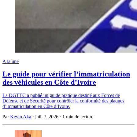
A la une
Le guide pour vérifier l’immatriculation
des véhicules en Côte d’Ivoire
La DGTTC a publié un guide pratique destiné aux Forces de
Défense et de Sécurité pour contrôler la conformité des plaques
d’immatriculation en Côte d’Ivoire.
Par
Kevin Aka
·
juil. 7, 2026
·
1 min de lecture