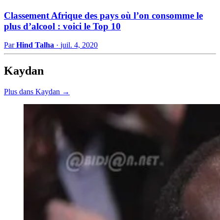
Classement Afrique des pays où l’on consomme le
plus d’alcool : voici le Top 10
Par
Hind Talha
·
juil. 4, 2020
Kaydan
Plus dans Kaydan →