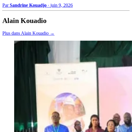
Par
Sandrine Kouadjo
·
juin 9, 2026
Alain Kouadio
Plus dans Alain Kouadio →