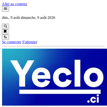
Aller au contenu
dim., 9 août
dimanche, 9 août 2026
Se connecter
S'abonner