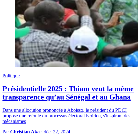
Politique
Présidentielle 2025 : Thiam veut la même
transparence qu’au Sénégal et au Ghana
Dans une allocution prononcée à Aboisso, le président du PDCI
propose une refonte du processus électoral ivoirien, s'inspirant des
mécanismes
Par
Christian Aka
·
déc. 22, 2024