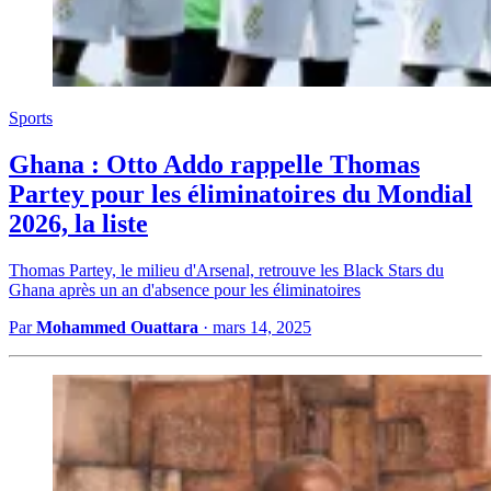
Sports
Ghana : Otto Addo rappelle Thomas
Partey pour les éliminatoires du Mondial
2026, la liste
Thomas Partey, le milieu d'Arsenal, retrouve les Black Stars du
Ghana après un an d'absence pour les éliminatoires
Par
Mohammed Ouattara
·
mars 14, 2025