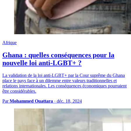
Afrique
Ghana : quelles conséquences pour la
nouvelle loi anti-LGBT+ ?
La validation de la loi anti-LGBT+ par la Cour suprême du Ghana
place le pays face à un dilemme entre valeurs traditionnelles et
relations internationales. Les conséquences économiques pourraient
être considérables.
Par
Mohammed Ouattara
·
déc. 18, 2024