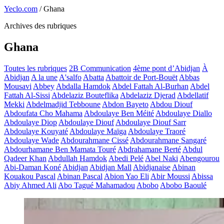
Yeclo.com
/
Ghana
Archives des rubriques
Ghana
Toutes les rubriques
2B Communication
4ème pont d’Abidjan
À
Abidjan
A la une
A'salfo
Abatta
Abattoir de Port-Bouët
Abbas
Mousavi
Abbey
Abdalla Hamdok
Abdel Fattah Al-Burhan
Abdel
Fattah Al-Sissi
Abdelaziz Bouteflika
Abdelaziz Djerad
Abdellatif
Mekki
Abdelmadjid Tebboune
Abdon Bayeto
Abdou Diouf
Abdoufata Cho Mahama
Abdoulaye Ben Méité
Abdoulaye Diallo
Abdoulaye Diop
Abdoulaye Diouf
Abdoulaye Diouf Sarr
Abdoulaye Kouyaté
Abdoulaye Maïga
Abdoulaye Traoré
Abdoulaye Wade
Abdourahmane Cissé
Abdourahmane Sangaré
Abdourhamane Ben Mamata Touré
Abdrahamane Berté
Abdul
Qadeer Khan
Abdullah Hamdok
Abedi Pelé
Abel Naki
Abengourou
Abi-Daman Koné
Abidjan
Abidjan Mall
Abidjanaise
Abinan
Kouakou Pascal
Abinan Pascal
Abion Yao Eli
Abir Moussi
Abissa
Abiy Ahmed Ali
Abo Tagué Mahamadou
Abobo
Abobo Baoulé