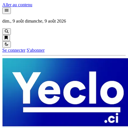
Aller au contenu
dim., 9 août
dimanche, 9 août 2026
Se connecter
S'abonner