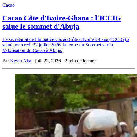
Cacao
Cacao Côte d'Ivoire-Ghana : l'ICCIG
salue le sommet d'Abuja
Le secrétariat de l'Initiative Cacao Côte d'Ivoire-Ghana (ICCIG) a
salué, mercredi 22 juillet 2026, la tenue du Sommet sur la
Valorisation du Cacao à Abuja.
Par
Kevin Aka
·
juil. 22, 2026
·
2 min de lecture