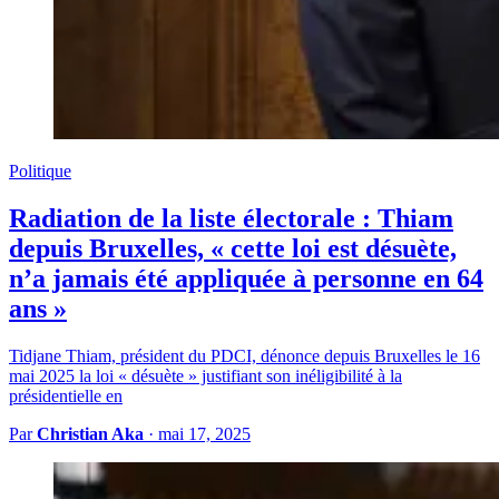
Politique
Radiation de la liste électorale : Thiam
depuis Bruxelles, « cette loi est désuète,
n’a jamais été appliquée à personne en 64
ans »
Tidjane Thiam, président du PDCI, dénonce depuis Bruxelles le 16
mai 2025 la loi « désuète » justifiant son inéligibilité à la
présidentielle en
Par
Christian Aka
·
mai 17, 2025