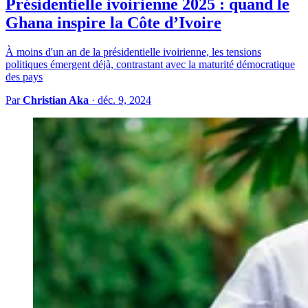
Présidentielle ivoirienne 2025 : quand le
Ghana inspire la Côte d’Ivoire
À moins d'un an de la présidentielle ivoirienne, les tensions
politiques émergent déjà, contrastant avec la maturité démocratique
des pays
Par
Christian Aka
·
déc. 9, 2024