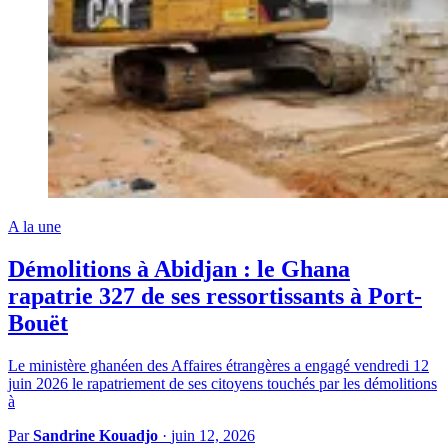
A la une
Démolitions à Abidjan : le Ghana
rapatrie 327 de ses ressortissants à Port-
Bouët
Le ministère ghanéen des Affaires étrangères a engagé vendredi 12
juin 2026 le rapatriement de ses citoyens touchés par les démolitions
à
Par
Sandrine Kouadjo
·
juin 12, 2026