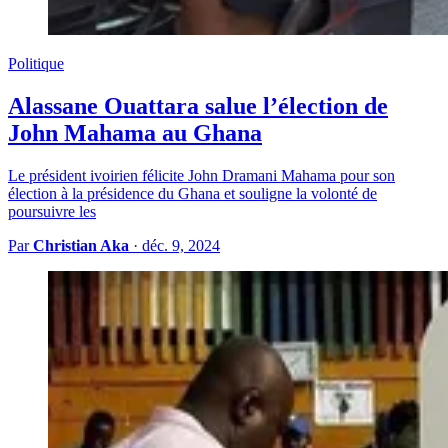
Politique
Alassane Ouattara salue l’élection de
John Mahama au Ghana
Le président ivoirien félicite John Dramani Mahama pour son
élection à la présidence du Ghana et souligne la volonté de
poursuivre les
Par
Christian Aka
·
déc. 9, 2024