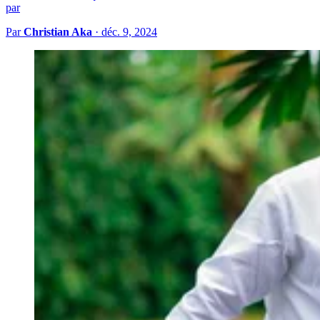
par
Par
Christian Aka
·
déc. 9, 2024