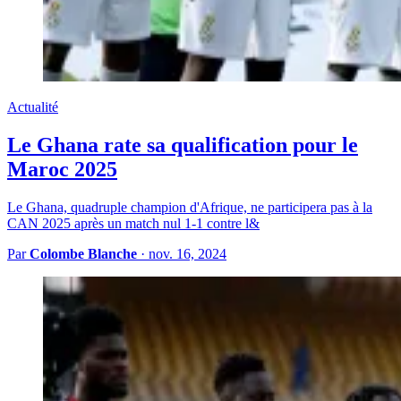
Actualité
Le Ghana rate sa qualification pour le
Maroc 2025
Le Ghana, quadruple champion d'Afrique, ne participera pas à la
CAN 2025 après un match nul 1-1 contre l&
Par
Colombe Blanche
·
nov. 16, 2024