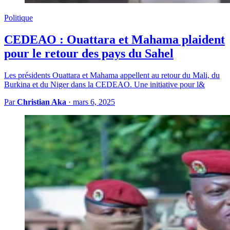
Politique
CEDEAO : Ouattara et Mahama plaident
pour le retour des pays du Sahel
Les présidents Ouattara et Mahama appellent au retour du Mali, du
Burkina et du Niger dans la CEDEAO. Une initiative pour l&
Par
Christian Aka
·
mars 6, 2025