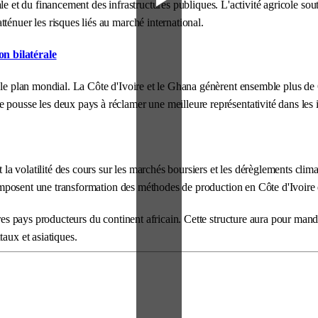
ciale et du financement des infrastructures publiques. L'activité agricole so
ténuer les risques liés au marché international.
n bilatérale
 le plan mondial. La Côte d'Ivoire et le Ghana génèrent ensemble plus de 
 pousse les deux pays à réclamer une meilleure représentativité dans les i
nt la volatilité des cours sur les marchés boursiers et les dérèglements cl
on imposent une transformation des méthodes de production en Côte d'Ivoire
tres pays producteurs du continent africain. Cette structure aura pour mand
aux et asiatiques.