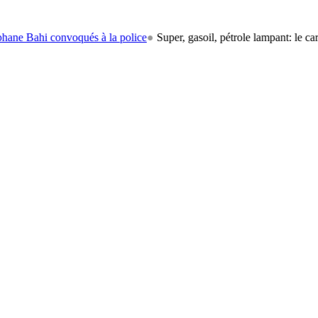
 convoqués à la police
●
Super, gasoil, pétrole lampant: le carburant re