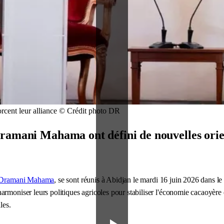
orcent leur alliance © Crédit photo DR
ramani Mahama ont défini de nouvelles orient
 Dramani Mahama
, se sont réunis à Abidjan le mardi 16 juin 2026 dans l
armoniser leurs politiques agricoles pour stabiliser l'économie cacaoyère e
les.