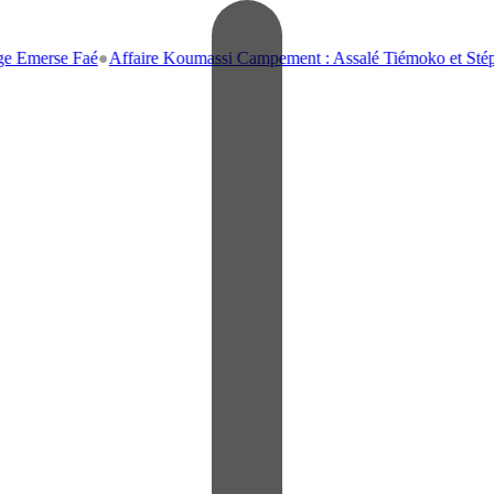
e Faé
●
Affaire Koumassi Campement : Assalé Tiémoko et Stéphane Bahi