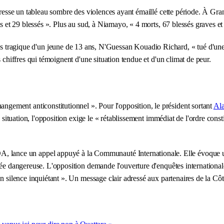
e dresse un tableau sombre des violences ayant émaillé cette période. À 
rts et 29 blessés ». Plus au sud, à Niamayo, « 4 morts, 67 blessés graves 
ique d'un jeune de 13 ans, N'Guessan Kouadio Richard, « tué d'une ba
 chiffres qui témoignent d'une situation tendue et d'un climat de peur.
ement anticonstitutionnel ». Pour l'opposition, le président sortant
Ala
 situation, l'opposition exige le « rétablissement immédiat de l'ordre consti
nce un appel appuyé à la Communauté Internationale. Elle évoque un di
gée dangereuse. L'opposition demande l'ouverture d'enquêtes international
n silence inquiétant ». Un message clair adressé aux partenaires de la Côt