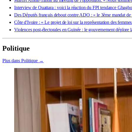
Marcel Amon-Tanoh au meeting de l'opposition: « Nous sommes v
Interview de Ouattara : voici la réaction du FPI tendance Gbagb
Des Députés français debout contre ADO : « le 3ème mandat de Ou
Côte d'Ivoire : « Le projet de loi sur la représentation des femme
Violences post-électorales en Guinée : le gouvernement déplore la
Politique
Plus dans Politique →