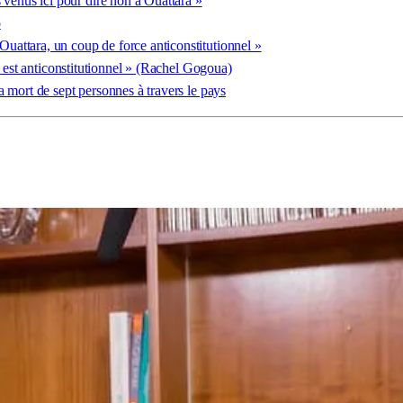
enus ici pour dire non à Ouattara »
o
attara, un coup de force anticonstitutionnel »
s est anticonstitutionnel » (Rachel Gogoua)
 mort de sept personnes à travers le pays