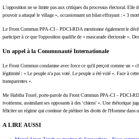
L'opposition ne se limite pas aux critiques du processus électoral. Ell
pouvoir a attaqué le village », occasionnant un bilan effrayant : « 3 mo
Le Front Commun PPA-CI – PDCI-RDA mentionne également le décès trag
participer à ce que l'opposition qualifie de « mascarade électorale ». Des
Un appel à la Communauté Internationale
Le Front Commun condamne avec force ce qu'il perçoit comme un « chang
légitimité : « Le peuple n'a pas voté. Le peuple a été volé ». Face à cette
transparentes ».
Me Habiba Touré, porte-parole du Front Commun PPA-CI – PDCI-RDA, la
ivoirienne, assimilant ses opposants à des ‘chiens' ». Une rhétorique ju
féliciter un régime qui continue de piétiner les droits de l'Homme dans u
A LIRE AUSSI