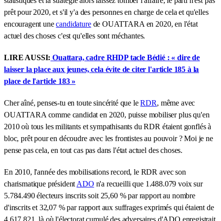
statistiques et la stratégie alors laissez tomber l'affaire, le parti n'est pas
prêt pour 2020, et s'il y'a des personnes en charge de cela et qu'elles
encouragent une
candidature
de OUATTARA en 2020, en l'état
actuel des choses c'est qu'elles sont méchantes.
LIRE AUSSI:
Ouattara, cadre RHDP tacle Bédié : « dire de
laisser la place aux jeunes, cela évite de citer l'article 185 à la
place de l'article 183 »
Cher aîné, penses-tu en toute sincérité que le
RDR
, même avec
OUATTARA comme candidat en 2020, puisse mobiliser plus qu'en
2010 où tous les militants et sympathisants du RDR étaient gonflés à
bloc, prêt pour en découdre avec les frontistes au pouvoir ? Moi je ne
pense pas cela, en tout cas pas dans l'état actuel des choses.
En 2010, l'année des mobilisations record, le RDR avec son
charismatique président
ADO
n'a recueilli que 1.488.079 voix sur
5.784.490 électeurs inscrits soit 25,60 % par rapport au nombre
d'inscrits et 32,07 % par rapport aux suffrages exprimés qui étaient de
4.617.821, là où l'électorat cumulé des adversaires d'ADO enregistrait