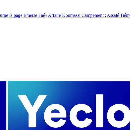
 page Emerse Faé
●
Affaire Koumassi Campement : Assalé Tiémoko et Sté