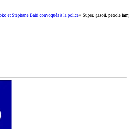
phane Bahi convoqués à la police
●
Super, gasoil, pétrole lampant: le 