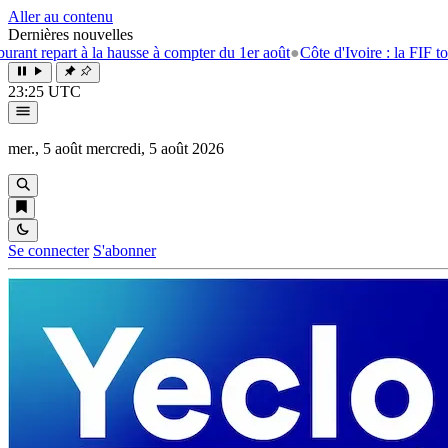
Aller au contenu
Dernières nouvelles
part à la hausse à compter du 1er août
●
Côte d'Ivoire : la FIF tourne la
23:25 UTC
mer., 5 août
mercredi, 5 août 2026
Se connecter
S'abonner