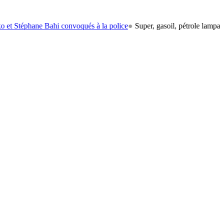
phane Bahi convoqués à la police
●
Super, gasoil, pétrole lampant: le 