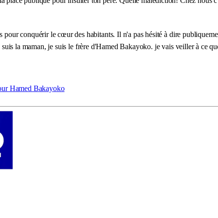
s sur la place publique pour insulter ton père. Quelle malédiction! Chez nous
r conquérir le cœur des habitants. Il n'a pas hésité à dire publiquement
e suis la maman, je suis le frère d'Hamed Bakayoko. je vais veiller à ce q
 pour Hamed Bakayoko