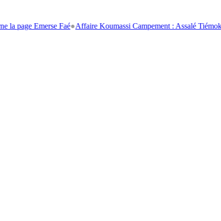
 page Emerse Faé
●
Affaire Koumassi Campement : Assalé Tiémoko et Sté