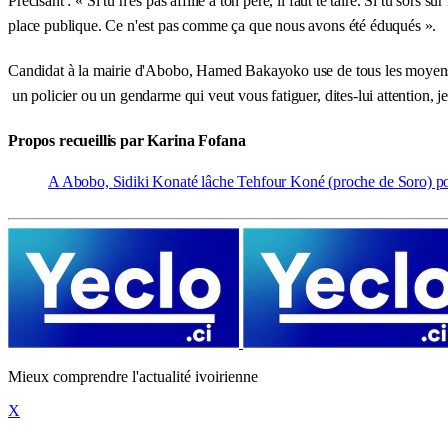
Précisant : « Si tu n'es pas affilié à ton père, il faut te taire. Si tu sor
place publique. Ce n'est pas comme ça que nous avons été éduqués ».
Candidat à la mairie d'Abobo, Hamed Bakayoko use de tous les moyens pou
un policier ou un gendarme qui veut vous fatiguer, dites-lui attention, j
Propos recueillis par
Karina Fofana
A Abobo, Sidiki Konaté lâche Tehfour Koné (proche de Soro)
Mieux comprendre l'actualité ivoirienne
X