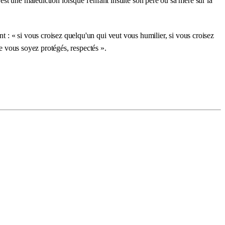
 c'est une malédiction lorsque l'enfant insulte son père ou sa mère sur la
 : « si vous croisez quelqu'un qui veut vous humilier, si vous croisez
ue vous soyez protégés, respectés ».