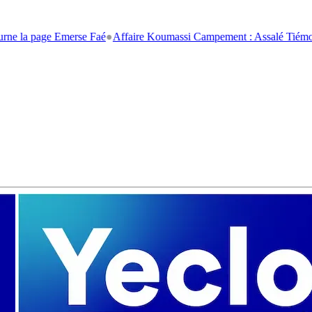
age Emerse Faé
●
Affaire Koumassi Campement : Assalé Tiémoko et Stéph