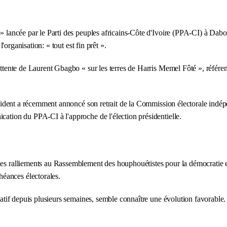
e » lancée par le Parti des peuples africains-Côte d'Ivoire (PPA-CI) à D
'organisation: « tout est fin prêt ».
attente de Laurent Gbagbo « sur les terres de Harris Memel Fôté », référenc
président a récemment annoncé son retrait de la Commission électorale indé
cation du PPA-CI à l'approche de l'élection présidentielle.
les ralliements au Rassemblement des houphouétistes pour la démocratie et
éances électorales.
ducatif depuis plusieurs semaines, semble connaître une évolution favorab