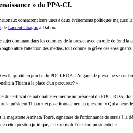
 Renaissance » du PPA-CI.
nationaux consacrent leurs unes à deux événements politiques majeurs: l
I
de
Laurent Gbagbo
à Dabou.
ujet dominant dans les colonnes de la presse, avec en toile de fond la que
nt Gbagbo attire l'attention des médias, tout comme la grève des enseignant
veil, quotidien proche du PDCI-RDA. L'organe de presse ne se contente pa
ionalité à Thiam à la place d'un procureur? »
ance du certificat de nationalité ivoirienne au président du PDCI-RDA, do
contre le président Thiam » et pose frontalement la question: « Qui a peur 
 la magistrate Aminata Touré, signataire de l'ordonnance de sursis à la dél
r de cette question juridique, à six mois de l'élection présidentielle.