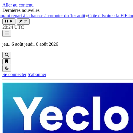
Aller au contenu
Dernières nouvelles
rt à la hausse à compter du 1er août
●
Côte d'Ivoire : la FIF tourne la p
20:24 UTC
jeu., 6 août
jeudi, 6 août 2026
Se connecter
S'abonner