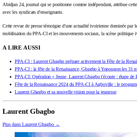
Abidjan 24, journal qui se positionne comme indépendant, attribue cette
avec les syndicats d'enseignants.
Cette revue de presse témoigne d'une actualité ivoirienne dominée par le
mobilisation du PPA-CI et les mouvements sociaux, la scène politique iv
A LIRE AUSSI
PPA-CI : Laurent Gbagbo prépare activement la Fête de la Rena
PPA-CI : la fête de la Renaissance, Gbagbo à Yopougon les 31 ma
PPA-CI: Opération « Jeune, Laurent Gbagbo t'écoute : étape de
Fête de la Renaissance 2024 du PPA-CI à Agboville : le progra
Laurent Gbagbo et sa nouvelle vision pour la jeunesse
Laurent Gbagbo
Plus dans Laurent Gbagbo →