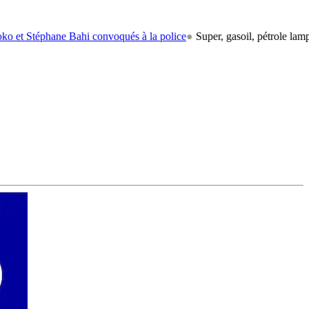
ane Bahi convoqués à la police
●
Super, gasoil, pétrole lampant: le ca