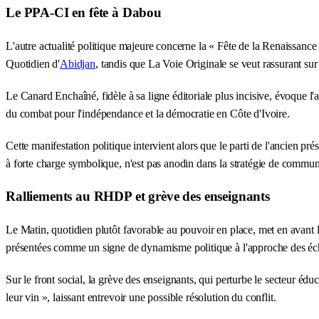
Le PPA-CI en fête à Dabou
L'autre actualité politique majeure concerne la « Fête de la Renaissanc
Quotidien d'
Abidjan
, tandis que La Voie Originale se veut rassurant sur l
Le Canard Enchaîné, fidèle à sa ligne éditoriale plus incisive, évoque l'
du combat pour l'indépendance et la démocratie en Côte d'Ivoire.
Cette manifestation politique intervient alors que le parti de l'ancien 
à forte charge symbolique, n'est pas anodin dans la stratégie de communi
Ralliements au RHDP et grève des enseignants
Le Matin, quotidien plutôt favorable au pouvoir en place, met en avant 
présentées comme un signe de dynamisme politique à l'approche des éch
Sur le front social, la grève des enseignants, qui perturbe le secteur é
leur vin », laissant entrevoir une possible résolution du conflit.