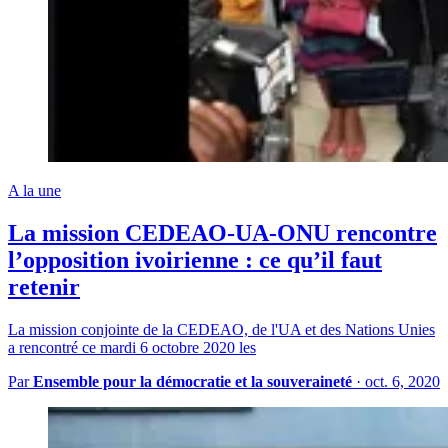
A la une
La mission CEDEAO-UA-ONU rencontre
l’opposition ivoirienne : ce qu’il faut
retenir
La mission conjointe de la CEDEAO, de l'UA et des Nations Unies
a rencontré ce mardi 6 octobre 2020 les
Par
Ensemble pour la démocratie et la souveraineté
·
oct. 6, 2020