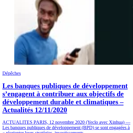
Dépêches
Les banques publiques de développement
s’engagent à contribuer aux objectifs de
développement durable et climatiques –
Actualités 12/11/2020
ACTUALITES PARIS, 12 novembre 2020 (Yeclo avec Xinhua) —
Les banques publiques de développement (BPD) se sont engagées à
« réorienter leurs stratégies, investissements