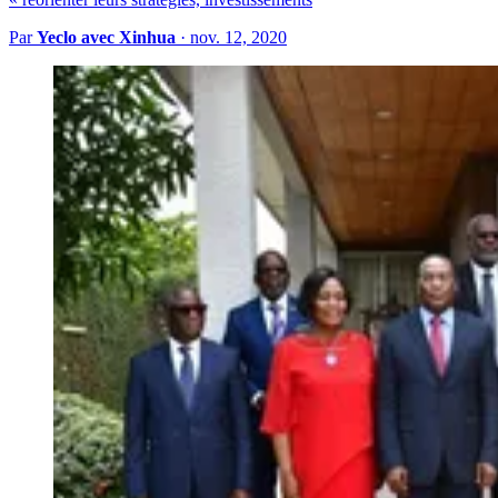
Par
Yeclo avec Xinhua
·
nov. 12, 2020