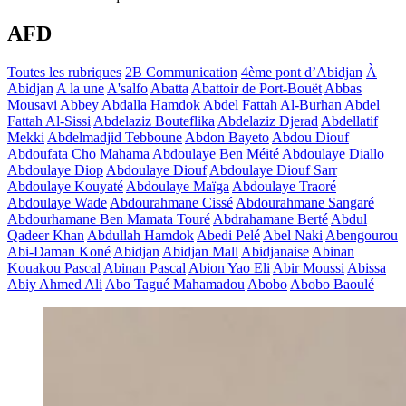
AFD
Toutes les rubriques
2B Communication
4ème pont d’Abidjan
À
Abidjan
A la une
A'salfo
Abatta
Abattoir de Port-Bouët
Abbas
Mousavi
Abbey
Abdalla Hamdok
Abdel Fattah Al-Burhan
Abdel
Fattah Al-Sissi
Abdelaziz Bouteflika
Abdelaziz Djerad
Abdellatif
Mekki
Abdelmadjid Tebboune
Abdon Bayeto
Abdou Diouf
Abdoufata Cho Mahama
Abdoulaye Ben Méité
Abdoulaye Diallo
Abdoulaye Diop
Abdoulaye Diouf
Abdoulaye Diouf Sarr
Abdoulaye Kouyaté
Abdoulaye Maïga
Abdoulaye Traoré
Abdoulaye Wade
Abdourahmane Cissé
Abdourahmane Sangaré
Abdourhamane Ben Mamata Touré
Abdrahamane Berté
Abdul
Qadeer Khan
Abdullah Hamdok
Abedi Pelé
Abel Naki
Abengourou
Abi-Daman Koné
Abidjan
Abidjan Mall
Abidjanaise
Abinan
Kouakou Pascal
Abinan Pascal
Abion Yao Eli
Abir Moussi
Abissa
Abiy Ahmed Ali
Abo Tagué Mahamadou
Abobo
Abobo Baoulé