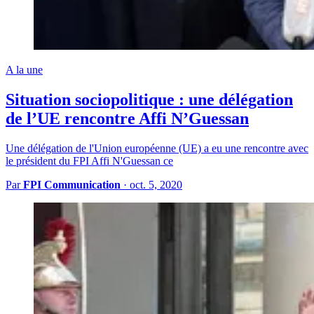
A la une
Situation sociopolitique : une délégation
de l’UE rencontre Affi N’Guessan
Une délégation de l'Union européenne (UE) a eu une rencontre avec
le président du FPI Affi N'Guessan ce
Par
FPI Communication
·
oct. 5, 2020