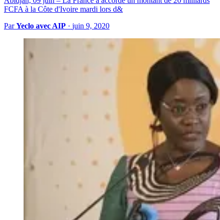
Abidjan, 09 juin – La France a accordé un montant de 20 milliards
FCFA à la Côte d'Ivoire mardi lors d&
Par
Yeclo avec AIP
·
juin 9, 2020