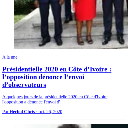
A la une
Présidentielle 2020 en Côte d’Ivoire :
l’opposition dénonce l’envoi
d’observateurs
A quelques jours de la présidentielle 2020 en Côte d'Ivoire,
l'opposition a dénonce l'envoi d'
Par
Herbol Chris
·
oct. 26, 2020