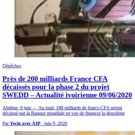
Dépêches
Près de 200 milliards France CFA
décaissés pour la phase 2 du projet
SWEDD – Actualité ivoirienne 09/06/2020
Abidjan, 9 juin – Au total, 188 milliards de francs CFA seront
décaissé par la Banque mondiale en vue de financer la deuxième
Par
Yeclo avec AIP
·
juin 9, 2020