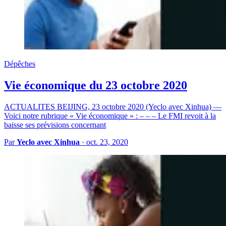
Dépêches
Vie économique du 23 octobre 2020
ACTUALITES BEIJING, 23 octobre 2020 (Yeclo avec Xinhua) —
Voici notre rubrique « Vie économique » : – – – Le FMI revoit à la
baisse ses prévisions concernant
Par
Yeclo avec Xinhua
·
oct. 23, 2020