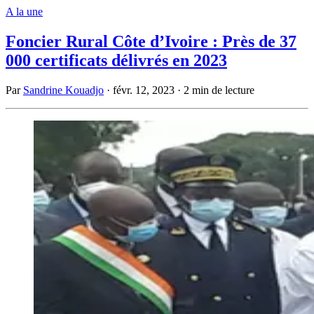
A la une
Foncier Rural Côte d’Ivoire : Près de 37
000 certificats délivrés en 2023
Par
Sandrine Kouadjo
·
févr. 12, 2023
·
2 min de lecture