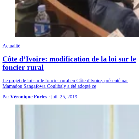
Actualité
Côte d’Ivoire: modification de la loi sur le
foncier rural
Le projet de loi sur le foncier rural en Côte d'Ivoire, présenté par
Mamadou Sangafowa Coulibaly a été adopté ce
Par
Véronique Fortes
·
juil. 25, 2019