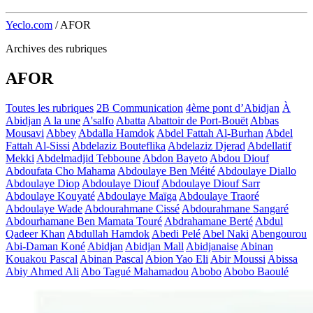
Yeclo.com
/
AFOR
Archives des rubriques
AFOR
Toutes les rubriques
2B Communication
4ème pont d’Abidjan
À
Abidjan
A la une
A'salfo
Abatta
Abattoir de Port-Bouët
Abbas
Mousavi
Abbey
Abdalla Hamdok
Abdel Fattah Al-Burhan
Abdel
Fattah Al-Sissi
Abdelaziz Bouteflika
Abdelaziz Djerad
Abdellatif
Mekki
Abdelmadjid Tebboune
Abdon Bayeto
Abdou Diouf
Abdoufata Cho Mahama
Abdoulaye Ben Méité
Abdoulaye Diallo
Abdoulaye Diop
Abdoulaye Diouf
Abdoulaye Diouf Sarr
Abdoulaye Kouyaté
Abdoulaye Maïga
Abdoulaye Traoré
Abdoulaye Wade
Abdourahmane Cissé
Abdourahmane Sangaré
Abdourhamane Ben Mamata Touré
Abdrahamane Berté
Abdul
Qadeer Khan
Abdullah Hamdok
Abedi Pelé
Abel Naki
Abengourou
Abi-Daman Koné
Abidjan
Abidjan Mall
Abidjanaise
Abinan
Kouakou Pascal
Abinan Pascal
Abion Yao Eli
Abir Moussi
Abissa
Abiy Ahmed Ali
Abo Tagué Mahamadou
Abobo
Abobo Baoulé