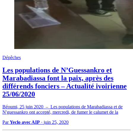
Dépêches
Les populations de N’Guessankro et
Marabadiassa font la paix, après des
différends fonciers – Actualité ivoirienne
25/06/2020
Béoumi, 25 juin 2020 – Les populations de Marabadiassa et de
N'guessankro ont accepté, mercredi, de fumer le calumet de la
Par
Yeclo avec AIP
·
juin 25, 2020