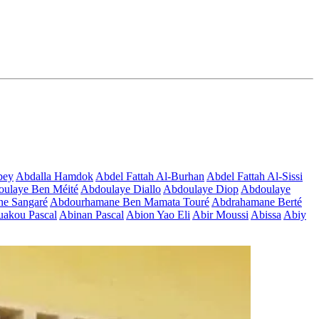
bey
Abdalla Hamdok
Abdel Fattah Al-Burhan
Abdel Fattah Al-Sissi
ulaye Ben Méité
Abdoulaye Diallo
Abdoulaye Diop
Abdoulaye
e Sangaré
Abdourhamane Ben Mamata Touré
Abdrahamane Berté
akou Pascal
Abinan Pascal
Abion Yao Eli
Abir Moussi
Abissa
Abiy