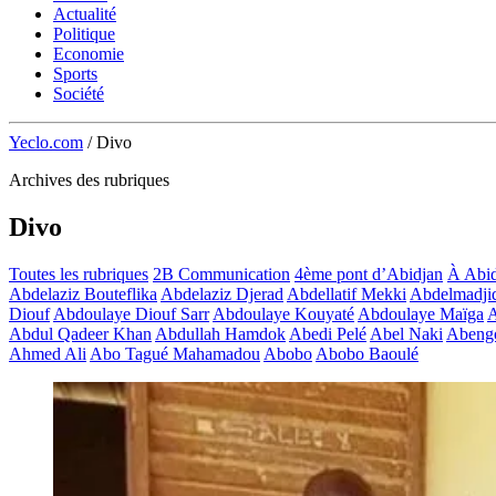
Actualité
Politique
Economie
Sports
Société
Yeclo.com
/
Divo
Archives des rubriques
Divo
Toutes les rubriques
2B Communication
4ème pont d’Abidjan
À Abid
Abdelaziz Bouteflika
Abdelaziz Djerad
Abdellatif Mekki
Abdelmadji
Diouf
Abdoulaye Diouf Sarr
Abdoulaye Kouyaté
Abdoulaye Maïga
A
Abdul Qadeer Khan
Abdullah Hamdok
Abedi Pelé
Abel Naki
Abeng
Ahmed Ali
Abo Tagué Mahamadou
Abobo
Abobo Baoulé