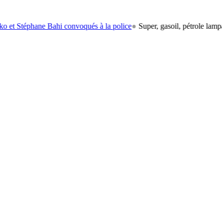
ne Bahi convoqués à la police
●
Super, gasoil, pétrole lampant: le carb