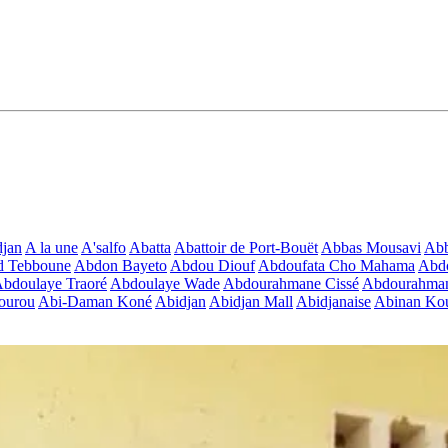
jan
A la une
A'salfo
Abatta
Abattoir de Port-Bouët
Abbas Mousavi
Ab
d Tebboune
Abdon Bayeto
Abdou Diouf
Abdoufata Cho Mahama
Abdo
bdoulaye Traoré
Abdoulaye Wade
Abdourahmane Cissé
Abdourahman
ourou
Abi-Daman Koné
Abidjan
Abidjan Mall
Abidjanaise
Abinan Kou