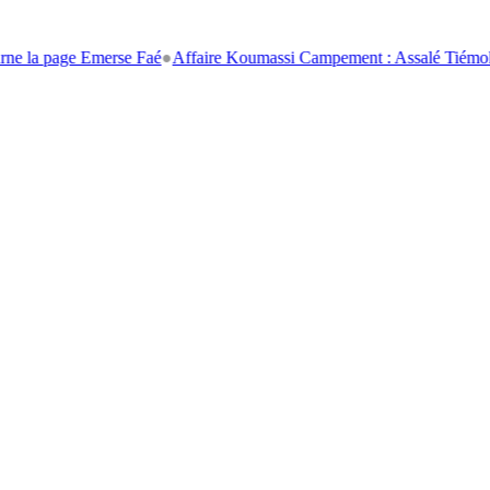
e Emerse Faé
●
Affaire Koumassi Campement : Assalé Tiémoko et Stépha