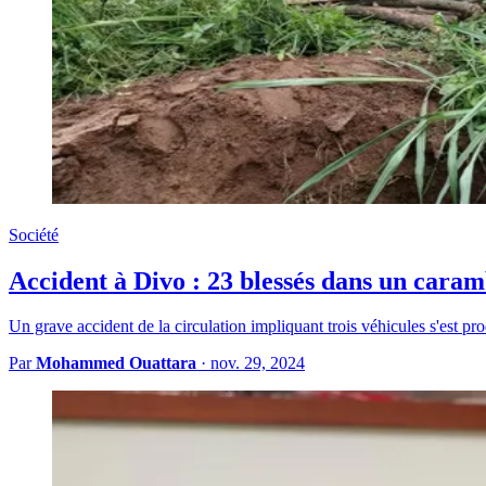
Société
Accident à Divo : 23 blessés dans un caram
Un grave accident de la circulation impliquant trois véhicules s'est pr
Par
Mohammed Ouattara
·
nov. 29, 2024