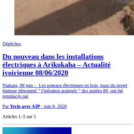
Dépêches
Du nouveau dans les installations
électriques à Arikokaha – Actualité
ivoirienne 08/06/2020
Niakara, 08 juin – Les poteaux électriques en bois, issus du projet
étatique dénommé ” Opération araignée ” des années 80, ont été
remplacés par
Par
Yeclo avec AIP
·
juin 8, 2020
Articles 1–5 sur 5