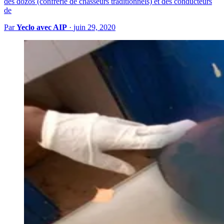
des dozos (confrérie de chasseurs traditionnels) et des conducteurs
de
Par
Yeclo avec AIP
·
juin 29, 2020