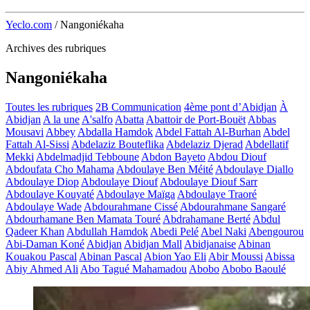
Yeclo.com
/
Nangoniékaha
Archives des rubriques
Nangoniékaha
Toutes les rubriques
2B Communication
4ème pont d’Abidjan
À
Abidjan
A la une
A'salfo
Abatta
Abattoir de Port-Bouët
Abbas
Mousavi
Abbey
Abdalla Hamdok
Abdel Fattah Al-Burhan
Abdel
Fattah Al-Sissi
Abdelaziz Bouteflika
Abdelaziz Djerad
Abdellatif
Mekki
Abdelmadjid Tebboune
Abdon Bayeto
Abdou Diouf
Abdoufata Cho Mahama
Abdoulaye Ben Méité
Abdoulaye Diallo
Abdoulaye Diop
Abdoulaye Diouf
Abdoulaye Diouf Sarr
Abdoulaye Kouyaté
Abdoulaye Maïga
Abdoulaye Traoré
Abdoulaye Wade
Abdourahmane Cissé
Abdourahmane Sangaré
Abdourhamane Ben Mamata Touré
Abdrahamane Berté
Abdul
Qadeer Khan
Abdullah Hamdok
Abedi Pelé
Abel Naki
Abengourou
Abi-Daman Koné
Abidjan
Abidjan Mall
Abidjanaise
Abinan
Kouakou Pascal
Abinan Pascal
Abion Yao Eli
Abir Moussi
Abissa
Abiy Ahmed Ali
Abo Tagué Mahamadou
Abobo
Abobo Baoulé