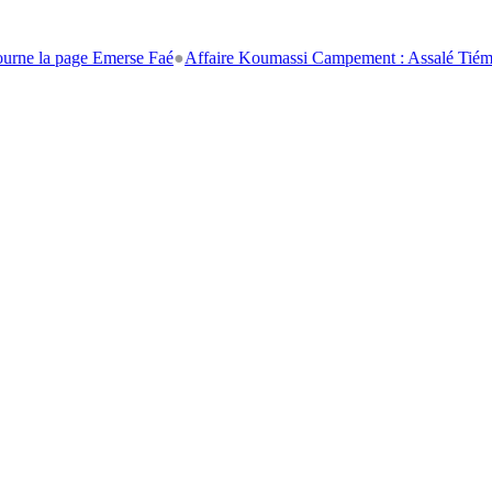
page Emerse Faé
●
Affaire Koumassi Campement : Assalé Tiémoko et Stép