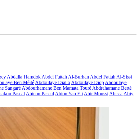
bey
Abdalla Hamdok
Abdel Fattah Al-Burhan
Abdel Fattah Al-Sissi
ulaye Ben Méité
Abdoulaye Diallo
Abdoulaye Diop
Abdoulaye
e Sangaré
Abdourhamane Ben Mamata Touré
Abdrahamane Berté
akou Pascal
Abinan Pascal
Abion Yao Eli
Abir Moussi
Abissa
Abiy