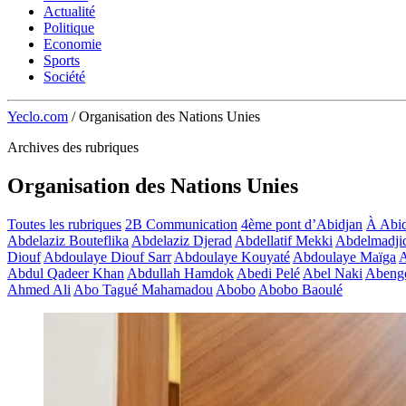
Actualité
Politique
Economie
Sports
Société
Yeclo.com
/
Organisation des Nations Unies
Archives des rubriques
Organisation des Nations Unies
Toutes les rubriques
2B Communication
4ème pont d’Abidjan
À Abid
Abdelaziz Bouteflika
Abdelaziz Djerad
Abdellatif Mekki
Abdelmadji
Diouf
Abdoulaye Diouf Sarr
Abdoulaye Kouyaté
Abdoulaye Maïga
A
Abdul Qadeer Khan
Abdullah Hamdok
Abedi Pelé
Abel Naki
Abeng
Ahmed Ali
Abo Tagué Mahamadou
Abobo
Abobo Baoulé