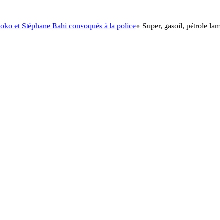
hane Bahi convoqués à la police
●
Super, gasoil, pétrole lampant: le c