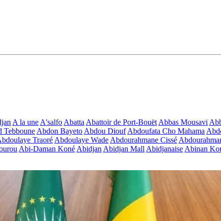
jan
A la une
A'salfo
Abatta
Abattoir de Port-Bouët
Abbas Mousavi
Ab
d Tebboune
Abdon Bayeto
Abdou Diouf
Abdoufata Cho Mahama
Abdo
bdoulaye Traoré
Abdoulaye Wade
Abdourahmane Cissé
Abdourahman
ourou
Abi-Daman Koné
Abidjan
Abidjan Mall
Abidjanaise
Abinan Kou