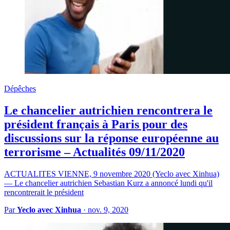
Dépêches
Le chancelier autrichien rencontrera le
président français à Paris pour des
discussions sur la réponse européenne au
terrorisme – Actualités 09/11/2020
ACTUALITES VIENNE, 9 novembre 2020 (Yeclo avec Xinhua)
— Le chancelier autrichien Sebastian Kurz a annoncé lundi qu'il
rencontrerait le président
Par
Yeclo avec Xinhua
·
nov. 9, 2020