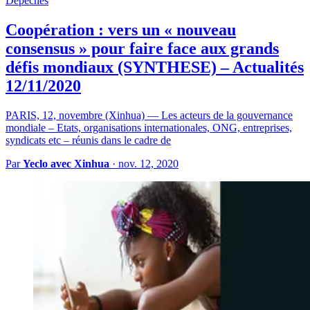
Dépêches
Coopération : vers un « nouveau
consensus » pour faire face aux grands
défis mondiaux (SYNTHESE) – Actualités
12/11/2020
PARIS, 12, novembre (Xinhua) — Les acteurs de la gouvernance
mondiale – Etats, organisations internationales, ONG, entreprises,
syndicats etc – réunis dans le cadre de
Par
Yeclo avec Xinhua
·
nov. 12, 2020