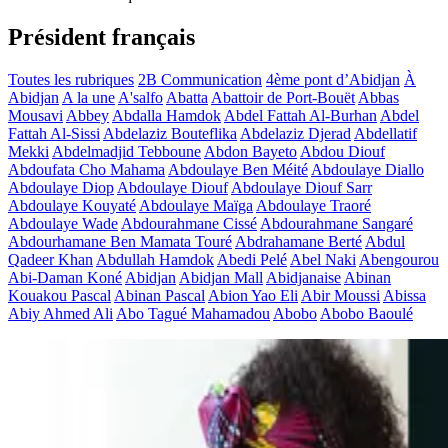
Président français
Toutes les rubriques
2B Communication
4ème pont d’Abidjan
À
Abidjan
A la une
A'salfo
Abatta
Abattoir de Port-Bouët
Abbas
Mousavi
Abbey
Abdalla Hamdok
Abdel Fattah Al-Burhan
Abdel
Fattah Al-Sissi
Abdelaziz Bouteflika
Abdelaziz Djerad
Abdellatif
Mekki
Abdelmadjid Tebboune
Abdon Bayeto
Abdou Diouf
Abdoufata Cho Mahama
Abdoulaye Ben Méité
Abdoulaye Diallo
Abdoulaye Diop
Abdoulaye Diouf
Abdoulaye Diouf Sarr
Abdoulaye Kouyaté
Abdoulaye Maïga
Abdoulaye Traoré
Abdoulaye Wade
Abdourahmane Cissé
Abdourahmane Sangaré
Abdourhamane Ben Mamata Touré
Abdrahamane Berté
Abdul
Qadeer Khan
Abdullah Hamdok
Abedi Pelé
Abel Naki
Abengourou
Abi-Daman Koné
Abidjan
Abidjan Mall
Abidjanaise
Abinan
Kouakou Pascal
Abinan Pascal
Abion Yao Eli
Abir Moussi
Abissa
Abiy Ahmed Ali
Abo Tagué Mahamadou
Abobo
Abobo Baoulé