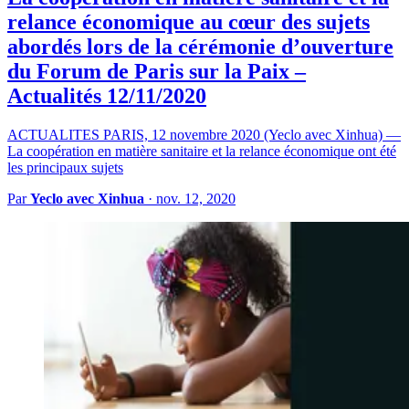
relance économique au cœur des sujets
abordés lors de la cérémonie d’ouverture
du Forum de Paris sur la Paix –
Actualités 12/11/2020
ACTUALITES PARIS, 12 novembre 2020 (Yeclo avec Xinhua) —
La coopération en matière sanitaire et la relance économique ont été
les principaux sujets
Par
Yeclo avec Xinhua
·
nov. 12, 2020