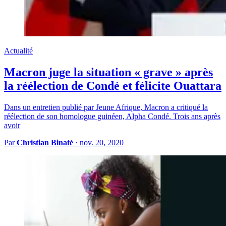
Actualité
Macron juge la situation « grave » après
la réélection de Condé et félicite Ouattara
Dans un entretien publié par Jeune Afrique, Macron a critiqué la
réélection de son homologue guinéen, Alpha Condé. Trois ans après
avoir
Par
Christian Binaté
·
nov. 20, 2020