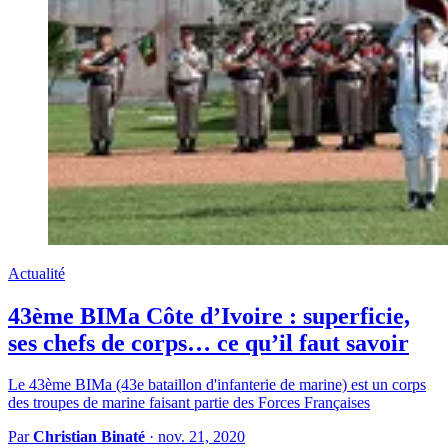
Actualité
43ème BIMa Côte d’Ivoire : superficie,
ses chefs de corps… ce qu’il faut savoir
Le 43ème BIMa (43e bataillon d'infanterie de marine) est un corps
des troupes de marine faisant partie des Forces Françaises
Par
Christian Binaté
·
nov. 21, 2020