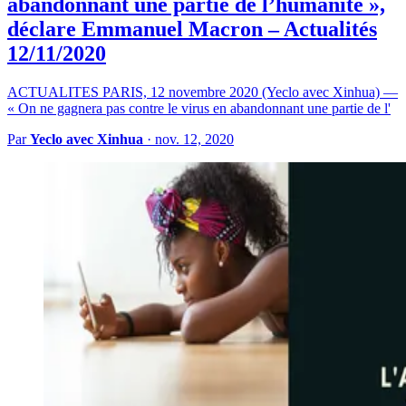
abandonnant une partie de l’humanité »,
déclare Emmanuel Macron – Actualités
12/11/2020
ACTUALITES PARIS, 12 novembre 2020 (Yeclo avec Xinhua) —
« On ne gagnera pas contre le virus en abandonnant une partie de l'
Par
Yeclo avec Xinhua
·
nov. 12, 2020