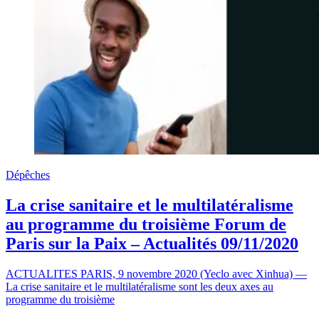
Dépêches
La crise sanitaire et le multilatéralisme
au programme du troisième Forum de
Paris sur la Paix – Actualités 09/11/2020
ACTUALITES PARIS, 9 novembre 2020 (Yeclo avec Xinhua) —
La crise sanitaire et le multilatéralisme sont les deux axes au
programme du troisième