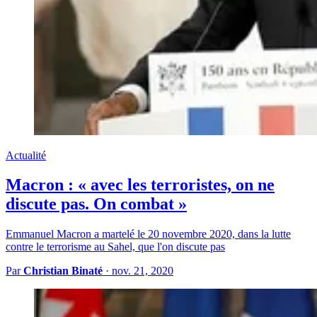
Actualité
Macron : « avec les terroristes, on ne
discute pas. On combat »
Emmanuel Macron a martelé le 20 novembre 2020, dans la lutte
contre le terrorisme au Sahel, que l'on discute pas
Par
Christian Binaté
·
nov. 21, 2020