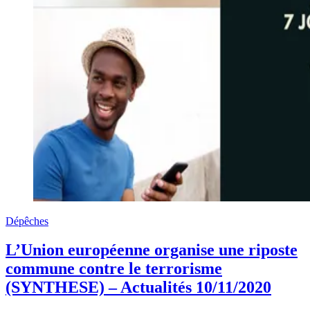
Dépêches
L’Union européenne organise une riposte
commune contre le terrorisme
(SYNTHESE) – Actualités 10/11/2020