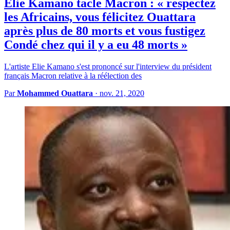
Elie Kamano tacle Macron : « respectez
les Africains, vous félicitez Ouattara
après plus de 80 morts et vous fustigez
Condé chez qui il y a eu 48 morts »
L'artiste Elie Kamano s'est prononcé sur l'interview du président
français Macron relative à la réélection des
Par
Mohammed Ouattara
·
nov. 21, 2020