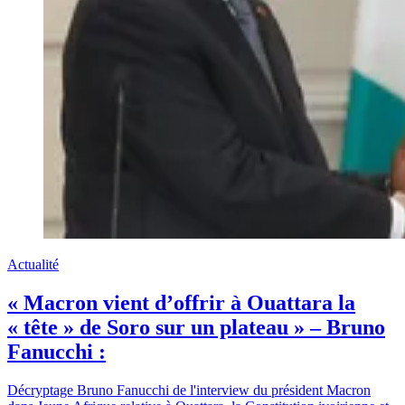
Actualité
« Macron vient d’offrir à Ouattara la
« tête » de Soro sur un plateau » – Bruno
Fanucchi :
Décryptage Bruno Fanucchi de l'interview du président Macron