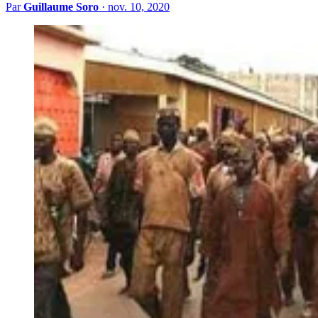
Par
Guillaume Soro
·
nov. 10, 2020