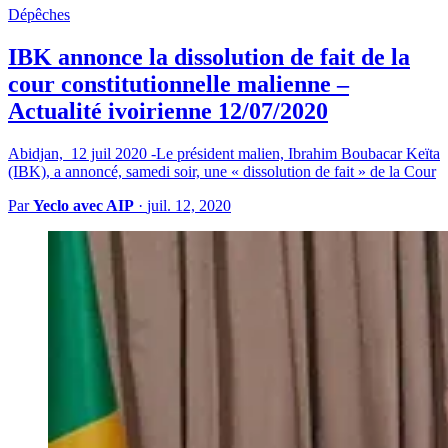
Dépêches
IBK annonce la dissolution de fait de la
cour constitutionnelle malienne –
Actualité ivoirienne 12/07/2020
Abidjan, 12 juil 2020 -Le président malien, Ibrahim Boubacar Keïta
(IBK), a annoncé, samedi soir, une « dissolution de fait » de la Cour
Par
Yeclo avec AIP
·
juil. 12, 2020