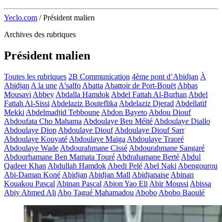
Yeclo.com
/
Président malien
Archives des rubriques
Président malien
Toutes les rubriques
2B Communication
4ème pont d’Abidjan
À
Abidjan
A la une
A'salfo
Abatta
Abattoir de Port-Bouët
Abbas
Mousavi
Abbey
Abdalla Hamdok
Abdel Fattah Al-Burhan
Abdel
Fattah Al-Sissi
Abdelaziz Bouteflika
Abdelaziz Djerad
Abdellatif
Mekki
Abdelmadjid Tebboune
Abdon Bayeto
Abdou Diouf
Abdoufata Cho Mahama
Abdoulaye Ben Méité
Abdoulaye Diallo
Abdoulaye Diop
Abdoulaye Diouf
Abdoulaye Diouf Sarr
Abdoulaye Kouyaté
Abdoulaye Maïga
Abdoulaye Traoré
Abdoulaye Wade
Abdourahmane Cissé
Abdourahmane Sangaré
Abdourhamane Ben Mamata Touré
Abdrahamane Berté
Abdul
Qadeer Khan
Abdullah Hamdok
Abedi Pelé
Abel Naki
Abengourou
Abi-Daman Koné
Abidjan
Abidjan Mall
Abidjanaise
Abinan
Kouakou Pascal
Abinan Pascal
Abion Yao Eli
Abir Moussi
Abissa
Abiy Ahmed Ali
Abo Tagué Mahamadou
Abobo
Abobo Baoulé