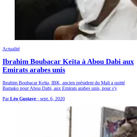
Actualité
Ibrahim Boubacar Keïta à Abou Dabi aux
Emirats arabes unis
Ibrahim Boubacar Keïta, IBK, ancien président du Mali a quitté
Bamako pour Abou Dabi, aux Emirats arabes unis, pour s'y
Par
Léo Gustave
·
sept. 6, 2020