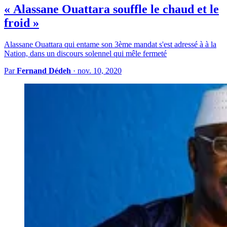
« Alassane Ouattara souffle le chaud et le
froid »
Alassane Ouattara qui entame son 3ème mandat s'est adressé à à la
Nation, dans un discours solennel qui mêle fermeté
Par
Fernand Dédeh
·
nov. 10, 2020