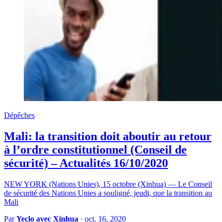
Dépêches
Mali: la transition doit aboutir au retour
à l’ordre constitutionnel (Conseil de
sécurité) – Actualités 16/10/2020
NEW YORK (Nations Unies), 15 octobre (Xinhua) — Le Conseil
de sécurité des Nations Unies a souligné, jeudi, que la transition au
Mali
Par
Yeclo avec Xinhua
·
oct. 16, 2020