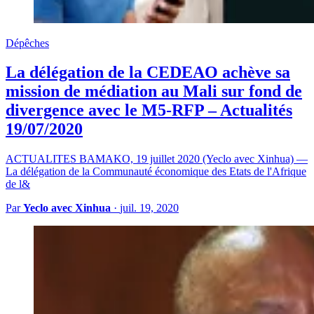
Dépêches
La délégation de la CEDEAO achève sa
mission de médiation au Mali sur fond de
divergence avec le M5-RFP – Actualités
19/07/2020
ACTUALITES BAMAKO, 19 juillet 2020 (Yeclo avec Xinhua) —
La délégation de la Communauté économique des Etats de l'Afrique
de l&
Par
Yeclo avec Xinhua
·
juil. 19, 2020