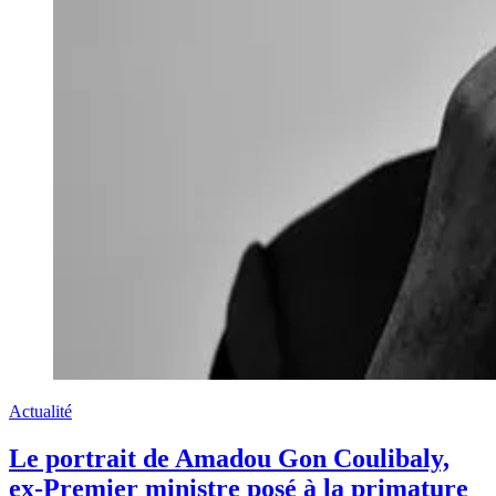
Actualité
Le portrait de Amadou Gon Coulibaly,
ex-Premier ministre posé à la primature