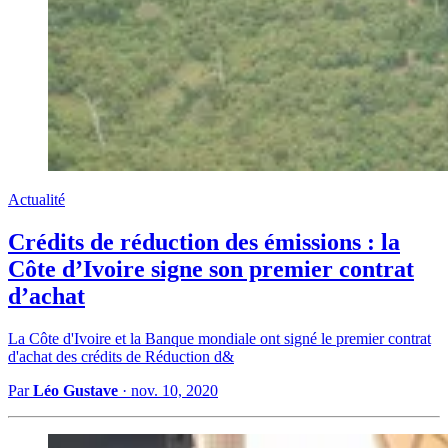
Actualité
Crédits de réduction des émissions : la
Côte d’Ivoire signe son premier contrat
d’achat
La Côte d'Ivoire et la Banque mondiale ont signé le premier contrat
d'achat des crédits de Réduction d&
Par
Léo Gustave
·
nov. 10, 2020