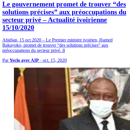
Le gouvernement promet de trouver “des
solutions précises” aux préoccupations du
secteur privé – Actualité ivoirienne
15/10/2020
Abidjan, 15 oct 2020 – Le Premier ministre ivoirien, Hamed
Bakayoko, promet de trouver “des solutions précises” aux
préoccupations du secteur privé. Il
Par
Yeclo avec AIP
·
oct. 15, 2020