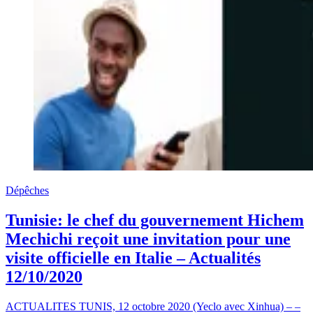
Dépêches
Tunisie: le chef du gouvernement Hichem
Mechichi reçoit une invitation pour une
visite officielle en Italie – Actualités
12/10/2020
ACTUALITES TUNIS, 12 octobre 2020 (Yeclo avec Xinhua) – –