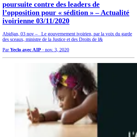
poursuite contre des leaders de
l’opposition pour « sédition » – Actualité
ivoirienne 03/11/2020
Abidjan, 03 nov – Le gouvernement ivoirien, par la voix du garde
des sceaux, ministre de la Justice et des Droits de l&
Par
Yeclo avec AIP
·
nov. 3, 2020