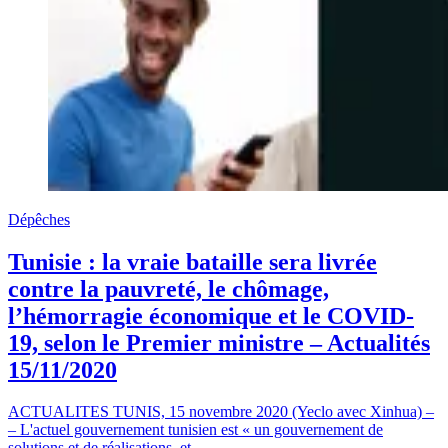
Dépêches
Tunisie : la vraie bataille sera livrée
contre la pauvreté, le chômage,
l’hémorragie économique et le COVID-
19, selon le Premier ministre – Actualités
15/11/2020
ACTUALITES TUNIS, 15 novembre 2020 (Yeclo avec Xinhua) –
– L'actuel gouvernement tunisien est « un gouvernement de
solutions et de réalisations, et