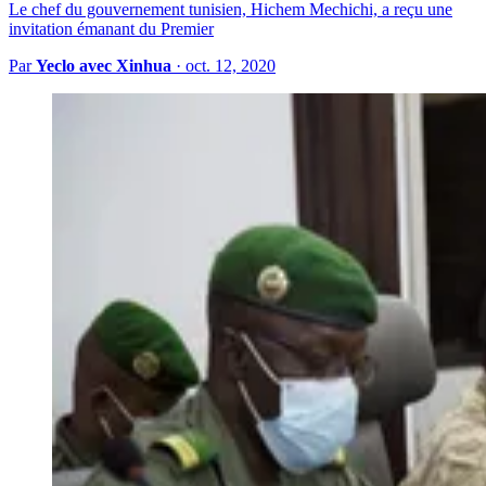
Le chef du gouvernement tunisien, Hichem Mechichi, a reçu une
invitation émanant du Premier
Par
Yeclo avec Xinhua
·
oct. 12, 2020