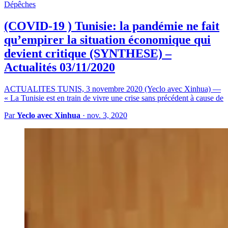
Dépêches
(COVID-19 ) Tunisie: la pandémie ne fait
qu’empirer la situation économique qui
devient critique (SYNTHESE) –
Actualités 03/11/2020
ACTUALITES TUNIS, 3 novembre 2020 (Yeclo avec Xinhua) —
« La Tunisie est en train de vivre une crise sans précédent à cause de
Par
Yeclo avec Xinhua
·
nov. 3, 2020