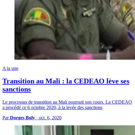
A la une
Transition au Mali : la CEDEAO lève ses
sanctions
Le processus de transition au Mali poursuit son cours. La CEDEAO
a procédé ce 6 octobre 2020, à la levée des sanctions
Par
Dorges Boly
·
oct. 6, 2020