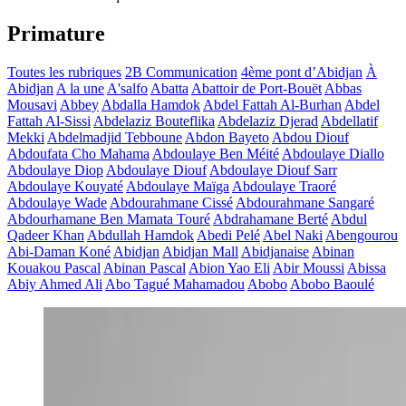
Primature
Toutes les rubriques
2B Communication
4ème pont d’Abidjan
À
Abidjan
A la une
A'salfo
Abatta
Abattoir de Port-Bouët
Abbas
Mousavi
Abbey
Abdalla Hamdok
Abdel Fattah Al-Burhan
Abdel
Fattah Al-Sissi
Abdelaziz Bouteflika
Abdelaziz Djerad
Abdellatif
Mekki
Abdelmadjid Tebboune
Abdon Bayeto
Abdou Diouf
Abdoufata Cho Mahama
Abdoulaye Ben Méité
Abdoulaye Diallo
Abdoulaye Diop
Abdoulaye Diouf
Abdoulaye Diouf Sarr
Abdoulaye Kouyaté
Abdoulaye Maïga
Abdoulaye Traoré
Abdoulaye Wade
Abdourahmane Cissé
Abdourahmane Sangaré
Abdourhamane Ben Mamata Touré
Abdrahamane Berté
Abdul
Qadeer Khan
Abdullah Hamdok
Abedi Pelé
Abel Naki
Abengourou
Abi-Daman Koné
Abidjan
Abidjan Mall
Abidjanaise
Abinan
Kouakou Pascal
Abinan Pascal
Abion Yao Eli
Abir Moussi
Abissa
Abiy Ahmed Ali
Abo Tagué Mahamadou
Abobo
Abobo Baoulé