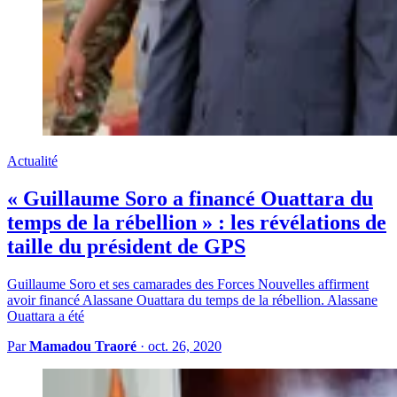
Actualité
« Guillaume Soro a financé Ouattara du
temps de la rébellion » : les révélations de
taille du président de GPS
Guillaume Soro et ses camarades des Forces Nouvelles affirment
avoir financé Alassane Ouattara du temps de la rébellion. Alassane
Ouattara a été
Par
Mamadou Traoré
·
oct. 26, 2020