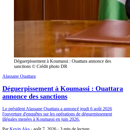
Déguerpissement à Koumassi : Ouattara annonce des 
sanctions © Crédit photo DR
Alassane Ouattara
Déguerpissement à Koumassi : Ouattara
annonce des sanctions
Le président Alassane Ouattara a annoncé jeudi 6 août 2026
l'ouverture d'enquêtes sur les opérations de déguerpissement
illégales menées à Koumassi en juin 2026.
Par
Kevin Aka
·
août 7, 2026
·
3 min de lecture