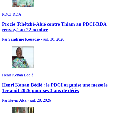
PDCI-RDA
Procès Tchétché-Abié contre Thiam au PDCI-RDA
renvoyé au 22 octobre
Par
Sandrine Kouadjo
·
juil. 30, 2026
Henri Konan Bédié
Henri Konan Bédié : le PDCI organise une messe le
1er août 2026 pour ses 3 ans de décès
Par
Kevin Aka
·
juil. 28, 2026