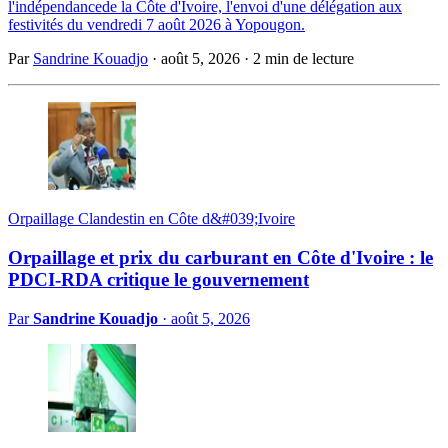
l'indépendancede la Côte d'Ivoire, l'envoi d'une délégation aux
festivités du vendredi 7 août 2026 à Yopougon.
Par
Sandrine Kouadjo
·
août 5, 2026
·
2 min de lecture
Orpaillage Clandestin en Côte d&#039;Ivoire
Orpaillage et prix du carburant en Côte d'Ivoire : le
PDCI-RDA critique le gouvernement
Par
Sandrine Kouadjo
·
août 5, 2026