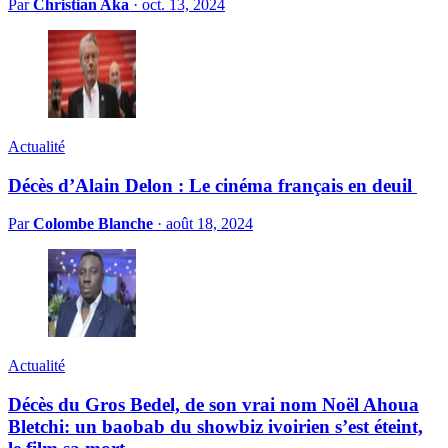
Par
Christian Aka
·
oct. 13, 2024
Actualité
Décès d’Alain Delon : Le cinéma français en deuil
Par
Colombe Blanche
·
août 18, 2024
Actualité
Décès du Gros Bedel, de son vrai nom Noël Ahoua
Bletchi: un baobab du showbiz ivoirien s’est éteint,