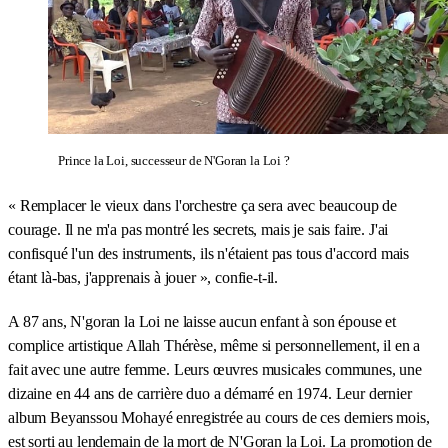
Prince la Loi, successeur de N'Goran la Loi ?
« Remplacer le vieux dans l'orchestre ça sera avec beaucoup de
courage. Il ne m'a pas montré les secrets, mais je sais faire. J'ai
confisqué l'un des instruments, ils n'étaient pas tous d'accord mais
étant là-bas, j'apprenais à jouer », confie-t-il.
A 87 ans, N'goran la Loi ne laisse aucun enfant à son épouse et
complice artistique Allah Thérèse, même si personnellement, il en a
fait avec une autre femme. Leurs œuvres musicales communes, une
dizaine en 44 ans de carrière duo a démarré en 1974. Leur dernier
album Beyanssou Mohayé enregistrée au cours de ces derniers mois,
est sorti au lendemain de la mort de N'Goran la Loi. La promotion de