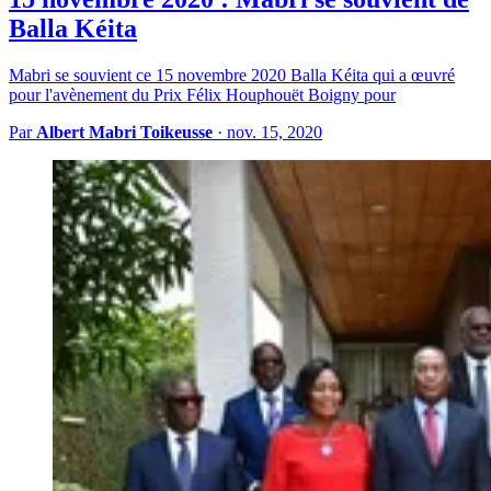
Balla Kéita
Mabri se souvient ce 15 novembre 2020 Balla Kéita qui a œuvré
pour l'avènement du Prix Félix Houphouët Boigny pour
Par
Albert Mabri Toikeusse
·
nov. 15, 2020