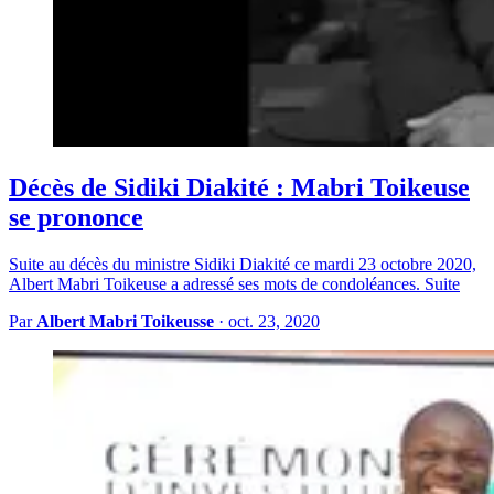
Décès de Sidiki Diakité : Mabri Toikeuse
se prononce
Suite au décès du ministre Sidiki Diakité ce mardi 23 octobre 2020,
Albert Mabri Toikeuse a adressé ses mots de condoléances. Suite
Par
Albert Mabri Toikeusse
·
oct. 23, 2020