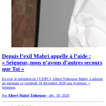
Depuis l’exil Mabri appelle à l’aide :
« Seigneur, nous n’avons d’autres secours
que Toi »
En exil, le président de l’UDPCI, Albert Toikeusse Mabri, a adressé
un message ce vendredi 18 décembre 2020 aux Ivoiriens. «
Seigneur,
Par
Albert Mabri Toikeusse
·
déc. 18, 2020