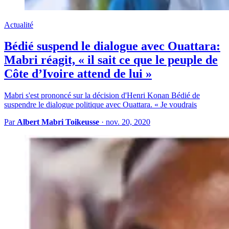
Actualité
Bédié suspend le dialogue avec Ouattara:
Mabri réagit, « il sait ce que le peuple de
Côte d’Ivoire attend de lui »
Mabri s'est prononcé sur la décision d'Henri Konan Bédié de
suspendre le dialogue politique avec Ouattara. « Je voudrais
Par
Albert Mabri Toikeusse
·
nov. 20, 2020