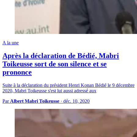
A la une
Après la déclaration de Bédié, Mabri
Toikeusse sort de son silence et se
prononce
Suite à la déclaration du président Henri Konan Bédié le 9 décembre
2020, Mabri Toikeusse s'est lui aussi adressé aux
Par
Albert Mabri Toikeusse
·
déc. 10, 2020