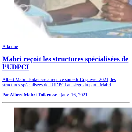
A la une
Mabri reçoit les structures spécialisées de
l’UDPCI
Albert Mabri Toikeusse a reçu ce samedi 16 janvier 2021, les
structures spécialisées de l'UDPCI au siège du parti. Mabri
Par
Albert Mabri Toikeusse
·
janv. 16, 2021