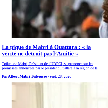
La pique de Mabri à Ouattara : « la
vérité ne détruit pas l’Amitié »
Toikeusse Mabri, Président de l'UDPCI, se prononce sur les
promesses annoncées par le président Ouattara à la région de la
Par
Albert Mabri Toikeusse
·
sept. 28, 2020