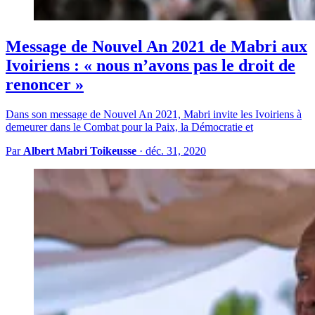
Message de Nouvel An 2021 de Mabri aux
Ivoiriens : « nous n’avons pas le droit de
renoncer »
Dans son message de Nouvel An 2021, Mabri invite les Ivoiriens à
demeurer dans le Combat pour la Paix, la Démocratie et
Par
Albert Mabri Toikeusse
·
déc. 31, 2020