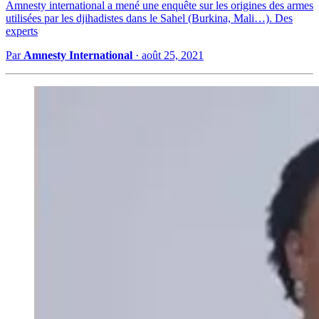
Amnesty international a mené une enquête sur les origines des armes
utilisées par les djihadistes dans le Sahel (Burkina, Mali…). Des
experts
Par
Amnesty International
·
août 25, 2021