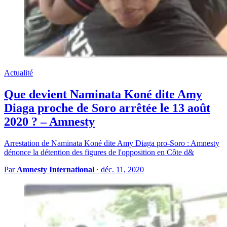
Actualité
Que devient Naminata Koné dite Amy
Diaga proche de Soro arrêtée le 13 août
2020 ? – Amnesty
Arrestation de Naminata Koné dite Amy Diaga pro-Soro : Amnesty
dénonce la détention des figures de l'opposition en Côte d&
Par
Amnesty International
·
déc. 11, 2020