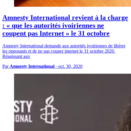
Amnesty International revient à la charge
: « que les autorités ivoiriennes ne
coupent pas Internet » le 31 octobre
Amnesty International demande aux autorités ivoiriennes de libérer
les opposants et de ne pas couper internet le 31 octobre 2020.
Réagissant aux
Par
Amnesty International
·
oct. 30, 2020