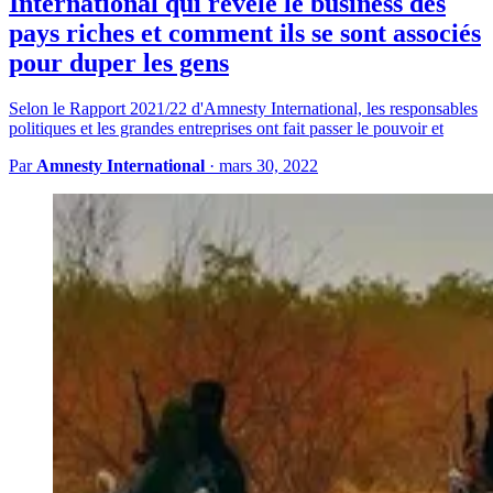
International qui révèle le business des
pays riches et comment ils se sont associés
pour duper les gens
Selon le Rapport 2021/22 d'Amnesty International, les responsables
politiques et les grandes entreprises ont fait passer le pouvoir et
Par
Amnesty International
·
mars 30, 2022