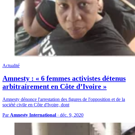
Actualité
Amnesty : « 6 femmes activistes détenus
arbitrairement en Côte d’Ivoire »
Amnesty dénonce l'arrestation des figures de l'opposition et de la
société civile en Côte d'Ivoire, dont
Par
Amnesty International
·
déc. 9, 2020