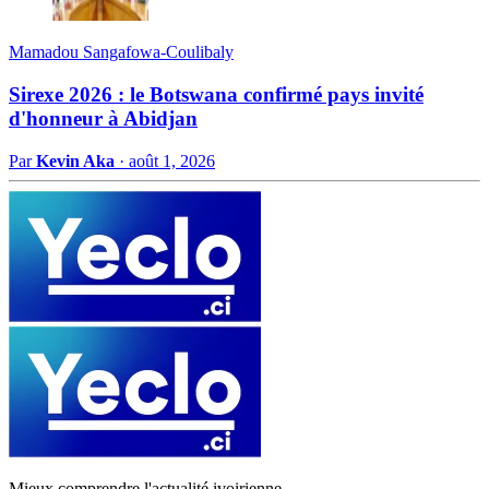
Mamadou Sangafowa-Coulibaly
Sirexe 2026 : le Botswana confirmé pays invité
d'honneur à Abidjan
Par
Kevin Aka
·
août 1, 2026
Mieux comprendre l'actualité ivoirienne