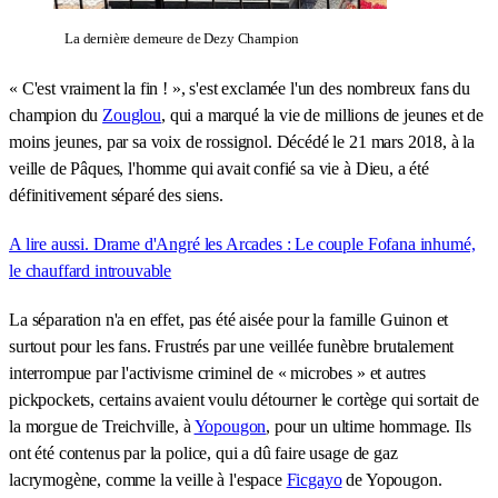
La dernière demeure de Dezy Champion
« C'est vraiment la fin ! », s'est exclamée l'un des nombreux fans du
champion du
Zouglou
, qui a marqué la vie de millions de jeunes et de
moins jeunes, par sa voix de rossignol. Décédé le 21 mars 2018, à la
veille de Pâques, l'homme qui avait confié sa vie à Dieu, a été
définitivement séparé des siens.
A lire aussi. Drame d'Angré les Arcades : Le couple Fofana inhumé,
le chauffard introuvable
La séparation n'a en effet, pas été aisée pour la famille Guinon et
surtout pour les fans. Frustrés par une veillée funèbre brutalement
interrompue par l'activisme criminel de « microbes » et autres
pickpockets, certains avaient voulu détourner le cortège qui sortait de
la morgue de Treichville, à
Yopougon
, pour un ultime hommage. Ils
ont été contenus par la police, qui a dû faire usage de gaz
lacrymogène, comme la veille à l'espace
Ficgayo
de Yopougon.