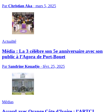
Par
Christian Aka
·
mars 5, 2025
Actualité
Média : La 3 célèbre son 5e anniversaire avec son
public à l’Agora de Port-Bouet
Par
Sandrine Kouadjo
·
févr. 25, 2025
Médias
Accord avec Orange Côte d’Ivoire : l’ARTCI