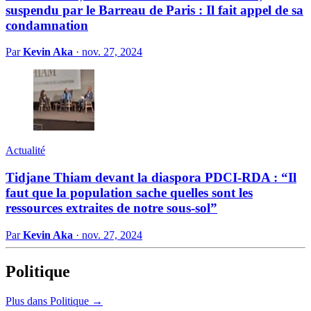
suspendu par le Barreau de Paris : Il fait appel de sa
condamnation
Par
Kevin Aka
·
nov. 27, 2024
Actualité
Tidjane Thiam devant la diaspora PDCI-RDA : “Il
faut que la population sache quelles sont les
ressources extraites de notre sous-sol”
Par
Kevin Aka
·
nov. 27, 2024
Politique
Plus dans Politique →