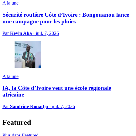
A la une
Sécurité routière Côte d’Ivoire : Bongouanou lance
une campagne pour les pluies
Par
Kevin Aka
·
juil. 7, 2026
A la une
IA, la Côte d’Ivoire veut une école régionale
africaine
Par
Sandrine Kouadjo
·
juil. 7, 2026
Featured
Plus dans Featured →