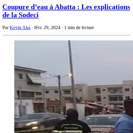
Coupure d’eau à Abatta : Les explications
de la Sodeci
Par
Kevin Aka
·
févr. 29, 2024
·
1 min de lecture