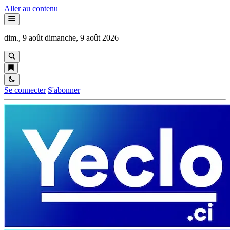
Aller au contenu
dim., 9 août
dimanche, 9 août 2026
Se connecter
S'abonner