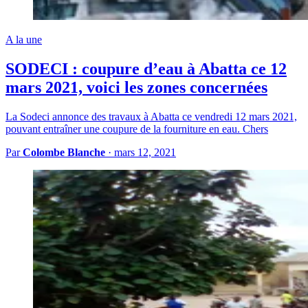
A la une
SODECI : coupure d’eau à Abatta ce 12
mars 2021, voici les zones concernées
La Sodeci annonce des travaux à Abatta ce vendredi 12 mars 2021,
pouvant entraîner une coupure de la fourniture en eau. Chers
Par
Colombe Blanche
·
mars 12, 2021