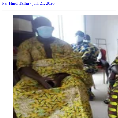
Par
Hind Talha
·
juil. 21, 2020