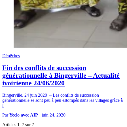
Dépêches
Fin des conflits de succession
générationnelle à Bingerville – Actualité
ivoirienne 24/06/2020
Bingerville, 24 juin 2020 – Les conflits de succession
générationnelle se sont peu à peu estompés dans les villages grâce à
l'
Par
Yeclo avec AIP
·
juin 24, 2020
Articles 1–7 sur 7