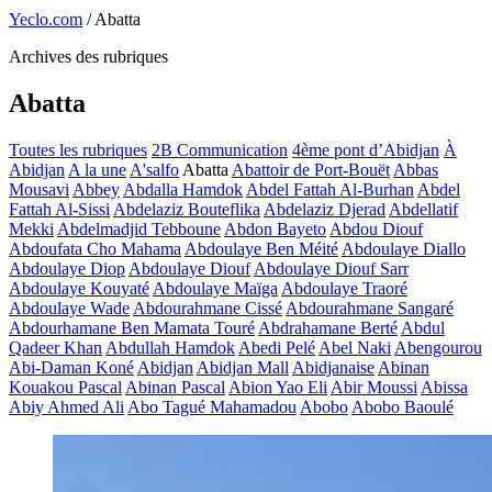
Yeclo.com
/
Abatta
Archives des rubriques
Abatta
Toutes les rubriques
2B Communication
4ème pont d’Abidjan
À
Abidjan
A la une
A'salfo
Abatta
Abattoir de Port-Bouët
Abbas
Mousavi
Abbey
Abdalla Hamdok
Abdel Fattah Al-Burhan
Abdel
Fattah Al-Sissi
Abdelaziz Bouteflika
Abdelaziz Djerad
Abdellatif
Mekki
Abdelmadjid Tebboune
Abdon Bayeto
Abdou Diouf
Abdoufata Cho Mahama
Abdoulaye Ben Méité
Abdoulaye Diallo
Abdoulaye Diop
Abdoulaye Diouf
Abdoulaye Diouf Sarr
Abdoulaye Kouyaté
Abdoulaye Maïga
Abdoulaye Traoré
Abdoulaye Wade
Abdourahmane Cissé
Abdourahmane Sangaré
Abdourhamane Ben Mamata Touré
Abdrahamane Berté
Abdul
Qadeer Khan
Abdullah Hamdok
Abedi Pelé
Abel Naki
Abengourou
Abi-Daman Koné
Abidjan
Abidjan Mall
Abidjanaise
Abinan
Kouakou Pascal
Abinan Pascal
Abion Yao Eli
Abir Moussi
Abissa
Abiy Ahmed Ali
Abo Tagué Mahamadou
Abobo
Abobo Baoulé