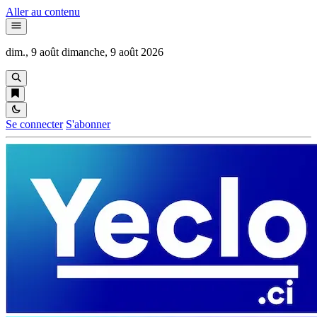
Aller au contenu
dim., 9 août
dimanche, 9 août 2026
Se connecter
S'abonner