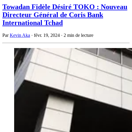
Towadan Fidèle Désiré TOKO : Nouveau
Directeur Général de Coris Bank
International Tchad
Par
Kevin Aka
·
févr. 19, 2024
·
2 min de lecture