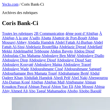
Yeclo.com
/
Coris Bank-Ci
Archives des rubriques
Coris Bank-Ci
Toutes les rubriques
2B Communication
4ème pont d’Abidjan
À
Abidjan
A la une
A'salfo
Abatta
Abattoir de Port-Bouët
Abbas
Mousavi
Abbey
Abdalla Hamdok
Abdel Fattah Al-Burhan
Abdel
Fattah Al-Sissi
Abdelaziz Bouteflika
Abdelaziz Djerad
Abdellatif
Mekki
Abdelmadjid Tebboune
Abdon Bayeto
Abdou Diouf
Abdoufata Cho Mahama
Abdoulaye Ben Méité
Abdoulaye Diallo
Abdoulaye Diop
Abdoulaye Diouf
Abdoulaye Diouf Sarr
Abdoulaye Kouyaté
Abdoulaye Maïga
Abdoulaye Traoré
Abdoulaye Wade
Abdourahmane Cissé
Abdourahmane Sangaré
Abdourhamane Ben Mamata Touré
Abdrahamane Berté
Abdul
Qadeer Khan
Abdullah Hamdok
Abedi Pelé
Abel Naki
Abengourou
Abi-Daman Koné
Abidjan
Abidjan Mall
Abidjanaise
Abinan
Kouakou Pascal
Abinan Pascal
Abion Yao Eli
Abir Moussi
Abissa
Abiy Ahmed Ali
Abo Tagué Mahamadou
Abobo
Abobo Baoulé