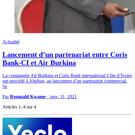
Actualité
Lancement d’un partenariat entre Coris
Bank-CI et Air Burkina
La compagnie Air Burkina et Coris Bank international Côte d’Ivoire
ont procédé à Abidjan, au lancement d’un partenariat commercial.
Se
Par
Romuald Kwame
·
janv. 31, 2021
Articles 1–4 sur 4