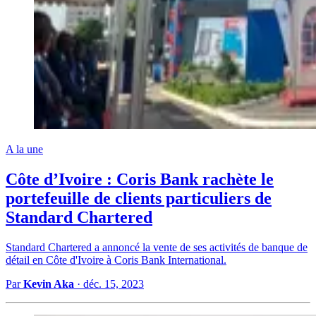
A la une
Côte d’Ivoire : Coris Bank rachète le
portefeuille de clients particuliers de
Standard Chartered
Standard Chartered a annoncé la vente de ses activités de banque de
détail en Côte d'Ivoire à Coris Bank International.
Par
Kevin Aka
·
déc. 15, 2023