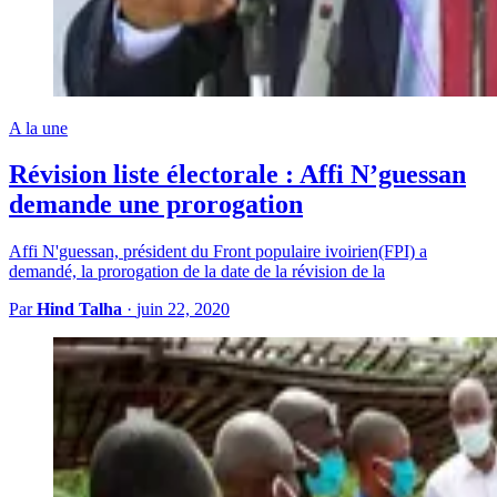
A la une
Révision liste électorale : Affi N’guessan
demande une prorogation
Affi N'guessan, président du Front populaire ivoirien(FPI) a
demandé, la prorogation de la date de la révision de la
Par
Hind Talha
·
juin 22, 2020