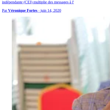
indépendante (CEI) multiplie des messages à l'
Par
Véronique Fortes
·
juin 14, 2020