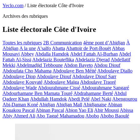
Yeclo.com
/
Liste électorale Côte d'Ivoire
Archives des rubriques
Liste électorale Côte d'Ivoire
Toutes les rubriques
2B Communication
4ème pont d’Abidjan
À
Abidjan
A la une
A'salfo
Abatta
Abattoir de Port-Bouët
Abbas
Mousavi
Abbey
Abdalla Hamdok
Abdel Fattah Al-Burhan
Abdel
Fattah Al-Sissi
Abdelaziz Bouteflika
Abdelaziz Djerad
Abdellatif
Mekki
Abdelmadjid Tebboune
Abdon Bayeto
Abdou Diouf
Abdoufata Cho Mahama
Abdoulaye Ben Méité
Abdoulaye Diallo
Abdoulaye Diop
Abdoulaye Diouf
Abdoulaye Diouf Sarr
Abdoulaye Kouyaté
Abdoulaye Maïga
Abdoulaye Traoré
Abdoulaye Wade
Abdourahmane Cissé
Abdourahmane Sangaré
Abdourhamane Ben Mamata Touré
Abdrahamane Berté
Abdul
Qadeer Khan
Abdullah Hamdok
Abedi Pelé
Abel Naki
Abengourou
Abi-Daman Koné
Abidjan
Abidjan Mall
Abidjanaise
Abinan
Kouakou Pascal
Abinan Pascal
Abion Yao Eli
Abir Moussi
Abissa
Abiy Ahmed Ali
Abo Tagué Mahamadou
Abobo
Abobo Baoulé