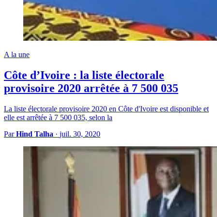
A la une
Côte d’Ivoire : la liste électorale
provisoire 2020 arrêtée à 7 500 035
La liste électorale provisoire 2020 en Côte d'Ivoire est disponible et
elle est arrêtée à 7 500 035, selon la
Par
Hind Talha
·
juil. 30, 2020