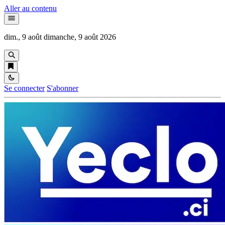
Aller au contenu
dim., 9 août
dimanche, 9 août 2026
Se connecter
S'abonner