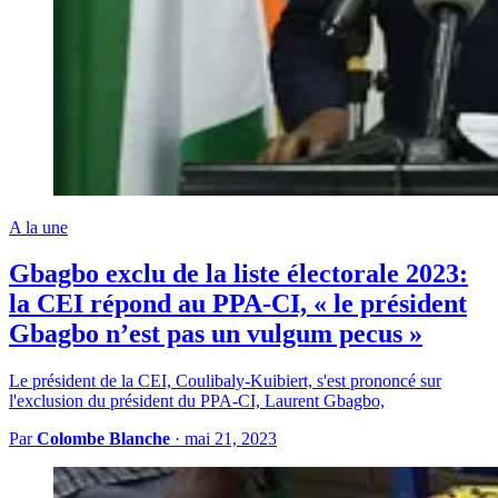
A la une
Gbagbo exclu de la liste électorale 2023:
la CEI répond au PPA-CI, « le président
Gbagbo n’est pas un vulgum pecus »
Le président de la CEI, Coulibaly-Kuibiert, s'est prononcé sur
l'exclusion du président du PPA-CI, Laurent Gbagbo,
Par
Colombe Blanche
·
mai 21, 2023