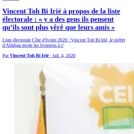
Vincent Toh Bi Irié à propos de la liste
électorale : « y a des gens ils pensent
qu’ils sont plus yêrê que leurs amis »
Liste électorale Côte d'Ivoire 2020 : Vincent Toh Bi Irié, le préfet
d'Abidjan invite les Ivoiriens à s'
Par
Vincent Toh Bi Irié
·
juil. 4, 2020