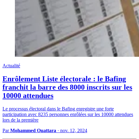
Actualité
Enrôlement Liste électorale : le Bafing
franchit la barre des 8000 inscrits sur les
10000 attendues
Le processus électoral dans le Bafing enregistre une forte
participation avec 8235 personnes enrôlées sur les 10000 attendues
lors de la première
Par
Mohammed Ouattara
·
nov. 12, 2024