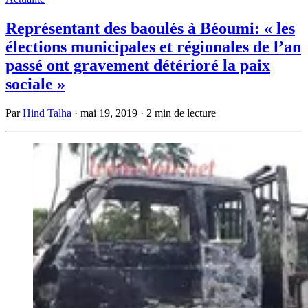
Représentant des baoulés à Béoumi: « les
élections municipales et régionales de l’an
passé ont gravement détérioré la paix
sociale »
Par
Hind Talha
·
mai 19, 2019
·
2 min de lecture