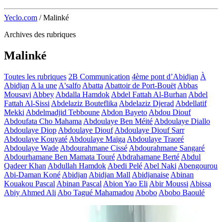
Yeclo.com
/
Malinké
Archives des rubriques
Malinké
Toutes les rubriques
2B Communication
4ème pont d’Abidjan
À
Abidjan
A la une
A'salfo
Abatta
Abattoir de Port-Bouët
Abbas
Mousavi
Abbey
Abdalla Hamdok
Abdel Fattah Al-Burhan
Abdel
Fattah Al-Sissi
Abdelaziz Bouteflika
Abdelaziz Djerad
Abdellatif
Mekki
Abdelmadjid Tebboune
Abdon Bayeto
Abdou Diouf
Abdoufata Cho Mahama
Abdoulaye Ben Méité
Abdoulaye Diallo
Abdoulaye Diop
Abdoulaye Diouf
Abdoulaye Diouf Sarr
Abdoulaye Kouyaté
Abdoulaye Maïga
Abdoulaye Traoré
Abdoulaye Wade
Abdourahmane Cissé
Abdourahmane Sangaré
Abdourhamane Ben Mamata Touré
Abdrahamane Berté
Abdul
Qadeer Khan
Abdullah Hamdok
Abedi Pelé
Abel Naki
Abengourou
Abi-Daman Koné
Abidjan
Abidjan Mall
Abidjanaise
Abinan
Kouakou Pascal
Abinan Pascal
Abion Yao Eli
Abir Moussi
Abissa
Abiy Ahmed Ali
Abo Tagué Mahamadou
Abobo
Abobo Baoulé