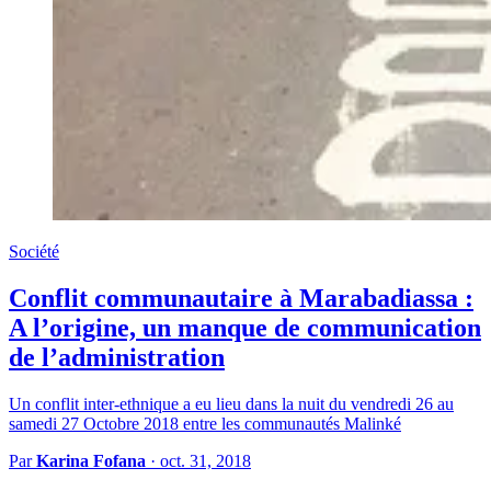
Société
Conflit communautaire à Marabadiassa :
A l’origine, un manque de communication
de l’administration
Un conflit inter-ethnique a eu lieu dans la nuit du vendredi 26 au
samedi 27 Octobre 2018 entre les communautés Malinké
Par
Karina Fofana
·
oct. 31, 2018