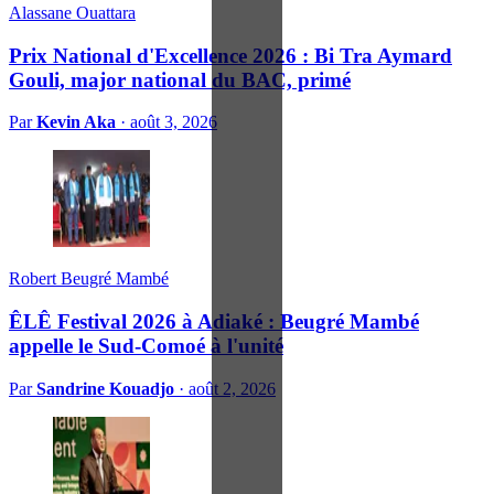
Alassane Ouattara
Prix National d'Excellence 2026 : Bi Tra Aymard
Gouli, major national du BAC, primé
Par
Kevin Aka
·
août 3, 2026
Robert Beugré Mambé
ÊLÊ Festival 2026 à Adiaké : Beugré Mambé
appelle le Sud-Comoé à l'unité
Par
Sandrine Kouadjo
·
août 2, 2026