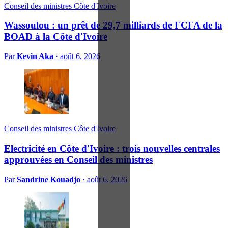
Conseil des ministres Côte d'Ivoire
Wassoulou : un prêt de 29,7 milliards de FCFA de la
BOAD à la Côte d'Ivoire
Par
Kevin Aka
·
août 6, 2026
Conseil des ministres Côte d'Ivoire
Electricité en Côte d'Ivoire : trois nouvelles centrales
approuvées en Conseil des ministres
Par
Sandrine Kouadjo
·
août 6, 2026