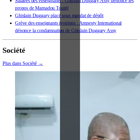
Salaires des enseignants : Ghislain Duggary Assy dénonce les
propos de Mamadou Touré(
Ghislain Duggary placé sous mandat de dépôt
Grève des enseignants ivoiriens : Amnesty International
dénonce la condamnation de Ghislain Duggary Assy
Société
Plus dans Société →