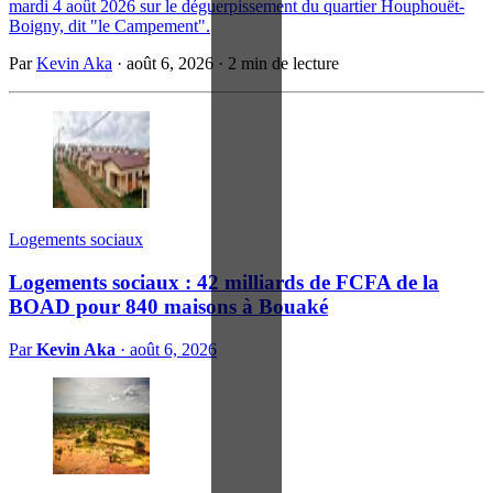
mardi 4 août 2026 sur le déguerpissement du quartier Houphouët-
Boigny, dit "le Campement".
Par
Kevin Aka
·
août 6, 2026
·
2 min de lecture
Logements sociaux
Logements sociaux : 42 milliards de FCFA de la
BOAD pour 840 maisons à Bouaké
Par
Kevin Aka
·
août 6, 2026