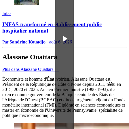
Infas
INFAS transformé en établissement public
hospitalier national
Par
Sandrine Kouadjo
·
août 6, 2026
Alassane Ouattara
Plus dans Alassane Ouattara →
Économiste et homme d'État ivoirien, Alassane Ouattara est
Président de la République de Côte d'Ivoire depuis 2011, réélu en
2015, 2020 et 2025. Ancien Premier ministre (1990-1993), il a
exercé comme gouverneur de la Banque centrale des États de
l'Afrique de l'Ouest (BCEAO) et directeur général adjoint du Fonds
monétaire international (FMI). Diplômé en sciences économiques et
master en économie de l'Université de Pennsylvanie, spécialiste de
politique macroéconomique.