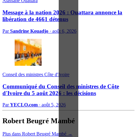
Alassane Ouattara
Message à la nation 2026 : Ouattara annonce la
libération de 4661 détenus
Par
Sandrine Kouadjo
·
août 6, 2026
Conseil des ministres Côte d'Ivoire
Communiqué du Conseil des ministres de Côte
d'Ivoire du 5 août 2026 : les décisions
Par
YECLO.com
·
août 5, 2026
Robert Beugré Mambé
Plus dans Robert Beugré Mambé →