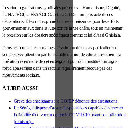
Les cinq organisations syndicales présentes – Humanisme, Dignité,
l'UNATRCI, la FESACI-CG et l'UGTCI – ont pris acte de ces
déclarations. Elles ont exprimé leur reconnaissance pour les efforts
gouvernementaux dans la lutte contre la vie chère, tout en maintenant
la pression sur les dossiers spécifiques comme celui d'Assi Ghislain.
Dans les prochaines semaines, l'évolution de ce cas particulier sera
scrutée avec attention par l'ensemble du monde éducatif ivoirien. La
libération éventuelle de cet enseignant pourrait constituer un signal
fort d'apaisement dans un secteur régulièrement secoué par des
mouvements sociaux.
A LIRE AUSSI
Greve des enseignants : le COJEP dénonce des arrestations
Le Sénégal dispose d'assez de spécialistes capables de détecter
la fiabilité d'un vaccin contre le COVID-19 avant son utilisation
(ministre) –