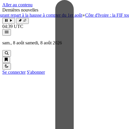
Aller au contenu
Dernières nouvelles
epart à la hausse à compter du 1er août
●
Côte d'Ivoire : la FIF tourne la
04:39 UTC
sam., 8 août
samedi, 8 août 2026
Se connecter
S'abonner