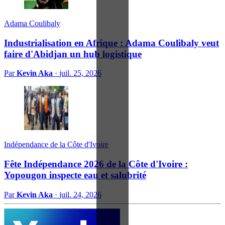
Adama Coulibaly
Industrialisation en Afrique : Adama Coulibaly veut
faire d'Abidjan un hub logistique
Par
Kevin Aka
·
juil. 25, 2026
Indépendance de la Côte d'Ivoire
Fête Indépendance 2026 de la Côte d'Ivoire :
Yopougon inspecte eau et salubrité
Par
Kevin Aka
·
juil. 24, 2026