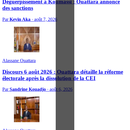
Déguerpissement à Koumassi : Ouattara annonce
des sanctions
Par
Kevin Aka
·
août 7, 2026
Alassane Ouattara
Discours 6 août 2026 : Ouattara détaille la réforme
électorale après la dissolution de la CEI
Par
Sandrine Kouadjo
·
août 6, 2026