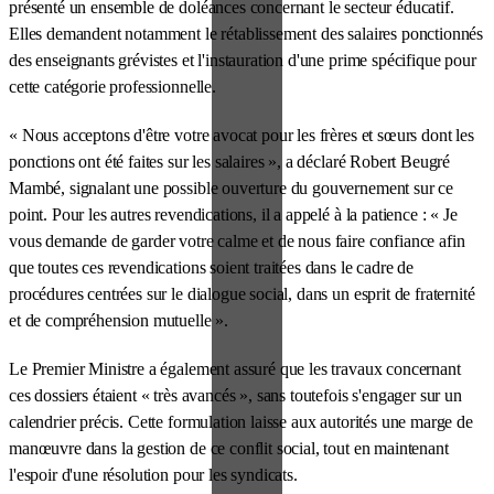
présenté un ensemble de doléances concernant le secteur éducatif.
Elles demandent notamment le rétablissement des salaires ponctionnés
des enseignants grévistes et l'instauration d'une prime spécifique pour
cette catégorie professionnelle.
« Nous acceptons d'être votre avocat pour les frères et sœurs dont les
ponctions ont été faites sur les salaires », a déclaré Robert Beugré
Mambé, signalant une possible ouverture du gouvernement sur ce
point. Pour les autres revendications, il a appelé à la patience : « Je
vous demande de garder votre calme et de nous faire confiance afin
que toutes ces revendications soient traitées dans le cadre de
procédures centrées sur le dialogue social, dans un esprit de fraternité
et de compréhension mutuelle ».
Le Premier Ministre a également assuré que les travaux concernant
ces dossiers étaient « très avancés », sans toutefois s'engager sur un
calendrier précis. Cette formulation laisse aux autorités une marge de
manœuvre dans la gestion de ce conflit social, tout en maintenant
l'espoir d'une résolution pour les syndicats.