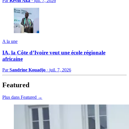
Par
Kevin Aka
·
juil. 7, 2026
A la une
IA, la Côte d’Ivoire veut une école régionale
africaine
Par
Sandrine Kouadjo
·
juil. 7, 2026
Featured
Plus dans Featured →