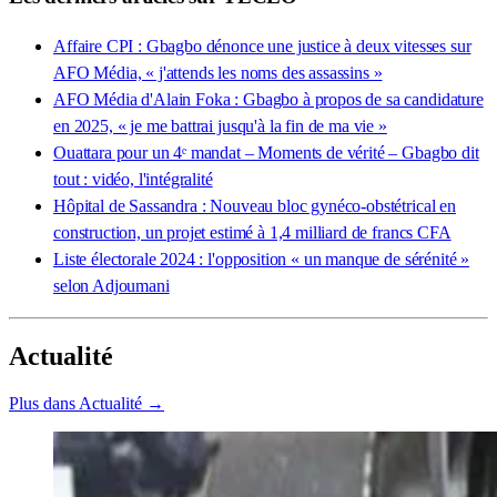
Affaire CPI : Gbagbo dénonce une justice à deux vitesses sur
AFO Média, « j'attends les noms des assassins »
AFO Média d'Alain Foka : Gbagbo à propos de sa candidature
en 2025, « je me battrai jusqu'à la fin de ma vie »
Ouattara pour un 4ᵉ mandat – Moments de vérité – Gbagbo dit
tout : vidéo, l'intégralité
Hôpital de Sassandra : Nouveau bloc gynéco-obstétrical en
construction, un projet estimé à 1,4 milliard de francs CFA
Liste électorale 2024 : l'opposition « un manque de sérénité »
selon Adjoumani
Actualité
Plus dans Actualité →