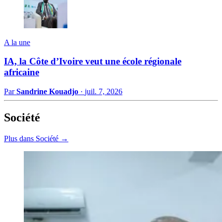
A la une
IA, la Côte d’Ivoire veut une école régionale
africaine
Par
Sandrine Kouadjo
·
juil. 7, 2026
Société
Plus dans Société →