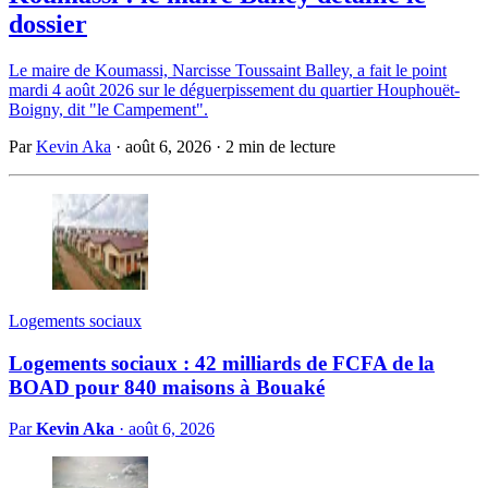
dossier
Le maire de Koumassi, Narcisse Toussaint Balley, a fait le point
mardi 4 août 2026 sur le déguerpissement du quartier Houphouët-
Boigny, dit "le Campement".
Par
Kevin Aka
·
août 6, 2026
·
2 min de lecture
Logements sociaux
Logements sociaux : 42 milliards de FCFA de la
BOAD pour 840 maisons à Bouaké
Par
Kevin Aka
·
août 6, 2026