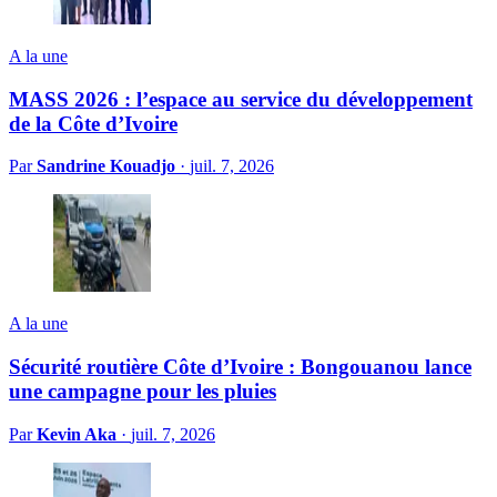
A la une
MASS 2026 : l’espace au service du développement
de la Côte d’Ivoire
Par
Sandrine Kouadjo
·
juil. 7, 2026
A la une
Sécurité routière Côte d’Ivoire : Bongouanou lance
une campagne pour les pluies
Par
Kevin Aka
·
juil. 7, 2026