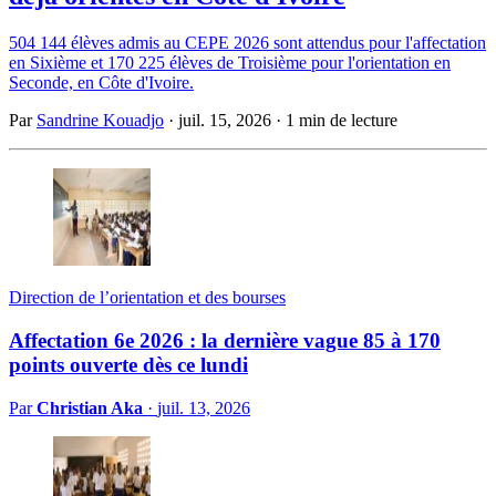
504 144 élèves admis au CEPE 2026 sont attendus pour l'affectation
en Sixième et 170 225 élèves de Troisième pour l'orientation en
Seconde, en Côte d'Ivoire.
Par
Sandrine Kouadjo
·
juil. 15, 2026
·
1 min de lecture
Direction de l’orientation et des bourses
Affectation 6e 2026 : la dernière vague 85 à 170
points ouverte dès ce lundi
Par
Christian Aka
·
juil. 13, 2026