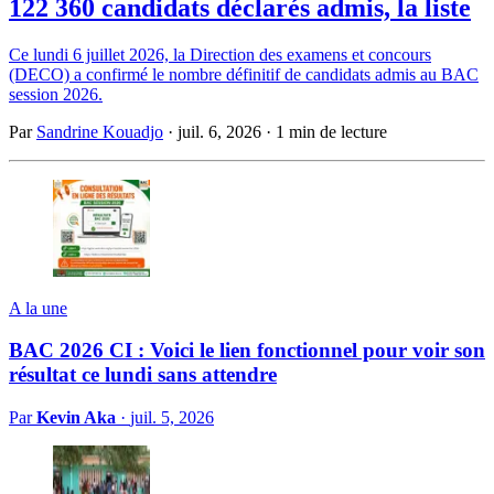
122 360 candidats déclarés admis, la liste
Ce lundi 6 juillet 2026, la Direction des examens et concours
(DECO) a confirmé le nombre définitif de candidats admis au BAC
session 2026.
Par
Sandrine Kouadjo
·
juil. 6, 2026
·
1 min de lecture
A la une
BAC 2026 CI : Voici le lien fonctionnel pour voir son
résultat ce lundi sans attendre
Par
Kevin Aka
·
juil. 5, 2026