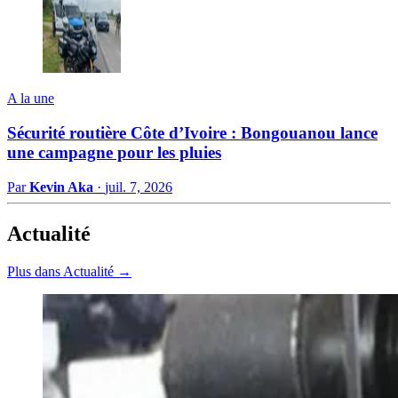
A la une
Sécurité routière Côte d’Ivoire : Bongouanou lance
une campagne pour les pluies
Par
Kevin Aka
·
juil. 7, 2026
Actualité
Plus dans Actualité →