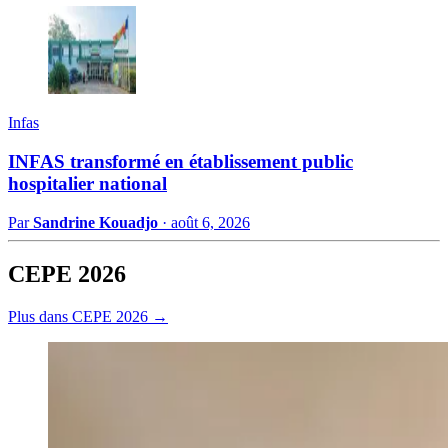
Infas
INFAS transformé en établissement public
hospitalier national
Par
Sandrine Kouadjo
·
août 6, 2026
CEPE 2026
Plus dans CEPE 2026 →