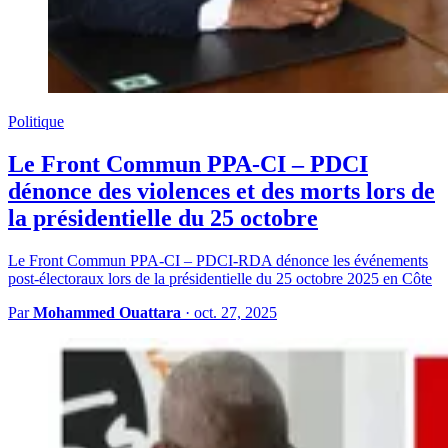
Politique
Le Front Commun PPA-CI – PDCI
dénonce des violences et des morts lors de
la présidentielle du 25 octobre
Le Front Commun PPA-CI – PDCI-RDA dénonce les événements
post-électoraux lors de la présidentielle du 25 octobre 2025 en Côte
Par
Mohammed Ouattara
·
oct. 27, 2025