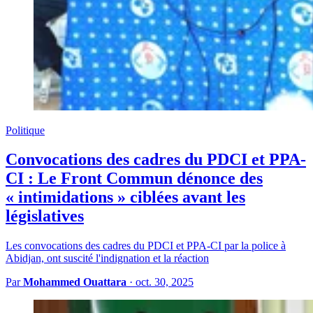
Politique
Convocations des cadres du PDCI et PPA-
CI : Le Front Commun dénonce des
« intimidations » ciblées avant les
législatives
Les convocations des cadres du PDCI et PPA-CI par la police à
Abidjan, ont suscité l'indignation et la réaction
Par
Mohammed Ouattara
·
oct. 30, 2025