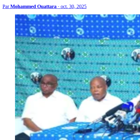
Par
Mohammed Ouattara
·
oct. 30, 2025