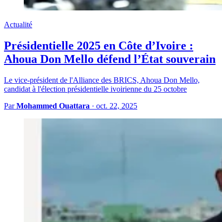
Actualité
Présidentielle 2025 en Côte d’Ivoire :
Ahoua Don Mello défend l’État souverain
Le vice-président de l'Alliance des BRICS, Ahoua Don Mello,
candidat à l'élection présidentielle ivoirienne du 25 octobre
Par
Mohammed Ouattara
·
oct. 22, 2025