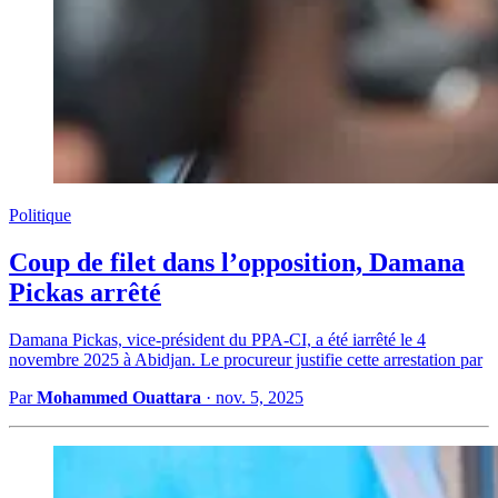
Politique
Coup de filet dans l’opposition, Damana
Pickas arrêté
Damana Pickas, vice-président du PPA-CI, a été iarrêté le 4
novembre 2025 à Abidjan. Le procureur justifie cette arrestation par
Par
Mohammed Ouattara
·
nov. 5, 2025