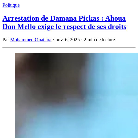
Politique
Arrestation de Damana Pickas : Ahoua
Don Mello exige le respect de ses droits
Par
Mohammed Ouattara
·
nov. 6, 2025
·
2 min de lecture