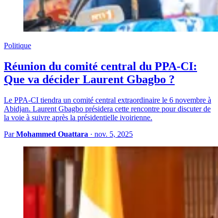
Politique
Réunion du comité central du PPA-CI:
Que va décider Laurent Gbagbo ?
Le PPA-CI tiendra un comité central extraordinaire le 6 novembre à
Abidjan. Laurent Gbagbo présidera cette rencontre pour discuter de
la voie à suivre après la présidentielle ivoirienne.
Par
Mohammed Ouattara
·
nov. 5, 2025