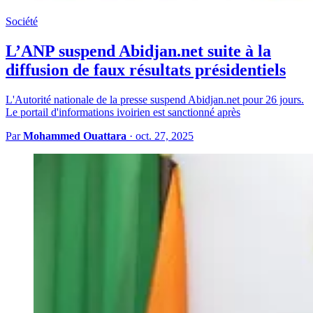
Société
L’ANP suspend Abidjan.net suite à la
diffusion de faux résultats présidentiels
L'Autorité nationale de la presse suspend Abidjan.net pour 26 jours.
Le portail d'informations ivoirien est sanctionné après
Par
Mohammed Ouattara
·
oct. 27, 2025