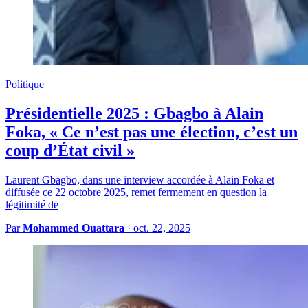
Politique
Présidentielle 2025 : Gbagbo à Alain
Foka, « Ce n’est pas une élection, c’est un
coup d’État civil »
Laurent Gbagbo, dans une interview accordée à Alain Foka et
diffusée ce 22 octobre 2025, remet fermement en question la
légitimité de
Par
Mohammed Ouattara
·
oct. 22, 2025