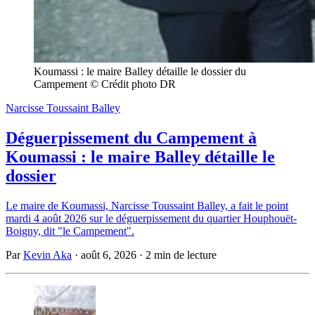
Koumassi : le maire Balley détaille le dossier du 
Campement © Crédit photo DR
Narcisse Toussaint Balley
Déguerpissement du Campement à
Koumassi : le maire Balley détaille le
dossier
Le maire de Koumassi, Narcisse Toussaint Balley, a fait le point
mardi 4 août 2026 sur le déguerpissement du quartier Houphouët-
Boigny, dit "le Campement".
Par
Kevin Aka
·
août 6, 2026
·
2 min de lecture