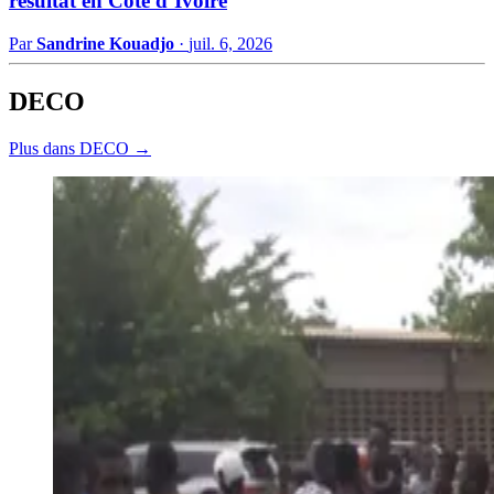
résultat en Côte d’Ivoire
Par
Sandrine Kouadjo
·
juil. 6, 2026
DECO
Plus dans DECO →