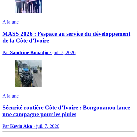
A la une
MASS 2026 : l’espace au service du développement
de la Côte d’Ivoire
Par
Sandrine Kouadjo
·
juil. 7, 2026
A la une
Sécurité routière Côte d’Ivoire : Bongouanou lance
une campagne pour les pluies
Par
Kevin Aka
·
juil. 7, 2026