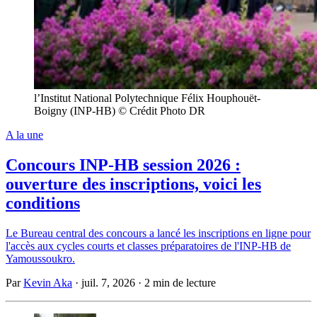
l’Institut National Polytechnique Félix Houphouët-
Boigny (INP-HB) © Crédit Photo DR
A la une
Concours INP-HB session 2026 :
ouverture des inscriptions, voici les
conditions
Le Bureau central des concours a lancé les inscriptions en ligne pour
l'accès aux cycles courts et classes préparatoires de l'INP-HB de
Yamoussoukro.
Par
Kevin Aka
·
juil. 7, 2026
·
2 min de lecture