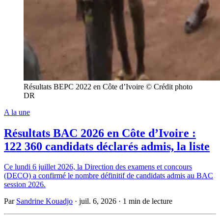
Résultats BEPC 2022 en Côte d’Ivoire © Crédit photo
DR
A la une
Résultats BAC 2026 en Côte d’Ivoire :
122 360 candidats déclarés admis, la liste
Ce lundi 6 juillet 2026, la Direction des examens et concours
(DECO) a confirmé le nombre définitif de candidats admis au BAC
session 2026.
Par
Sandrine Kouadjo
·
juil. 6, 2026
·
1 min de lecture