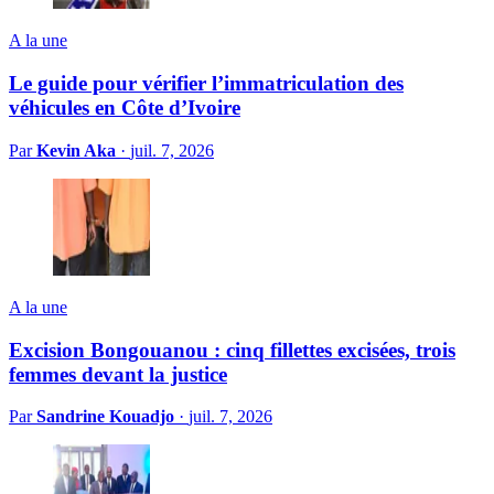
A la une
Le guide pour vérifier l’immatriculation des
véhicules en Côte d’Ivoire
Par
Kevin Aka
·
juil. 7, 2026
A la une
Excision Bongouanou : cinq fillettes excisées, trois
femmes devant la justice
Par
Sandrine Kouadjo
·
juil. 7, 2026