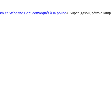
hane Bahi convoqués à la police
●
Super, gasoil, pétrole lampant: le ca