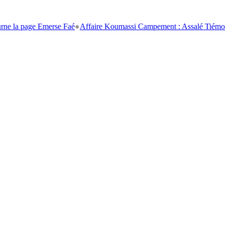
age Emerse Faé
●
Affaire Koumassi Campement : Assalé Tiémoko et Stép