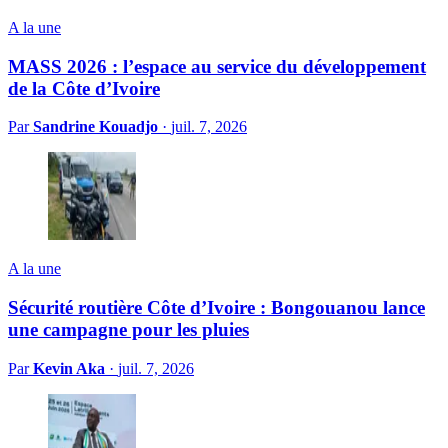
A la une
MASS 2026 : l’espace au service du développement
de la Côte d’Ivoire
Par
Sandrine Kouadjo
·
juil. 7, 2026
A la une
Sécurité routière Côte d’Ivoire : Bongouanou lance
une campagne pour les pluies
Par
Kevin Aka
·
juil. 7, 2026