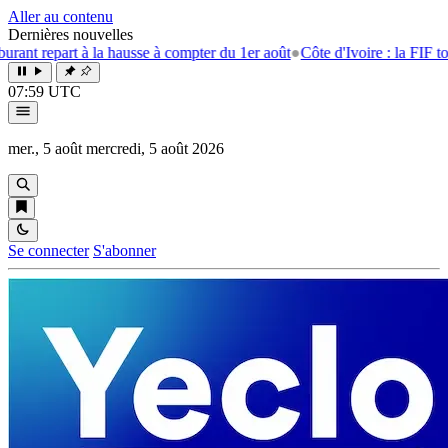
Aller au contenu
Dernières nouvelles
rt à la hausse à compter du 1er août
●
Côte d'Ivoire : la FIF tourne la p
07:59 UTC
mer., 5 août
mercredi, 5 août 2026
Se connecter
S'abonner