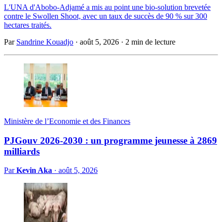
L'UNA d'Abobo-Adjamé a mis au point une bio-solution brevetée
contre le Swollen Shoot, avec un taux de succès de 90 % sur 300
hectares traités.
Par
Sandrine Kouadjo
·
août 5, 2026
·
2 min de lecture
Ministère de l’Economie et des Finances
PJGouv 2026-2030 : un programme jeunesse à 2869
milliards
Par
Kevin Aka
·
août 5, 2026