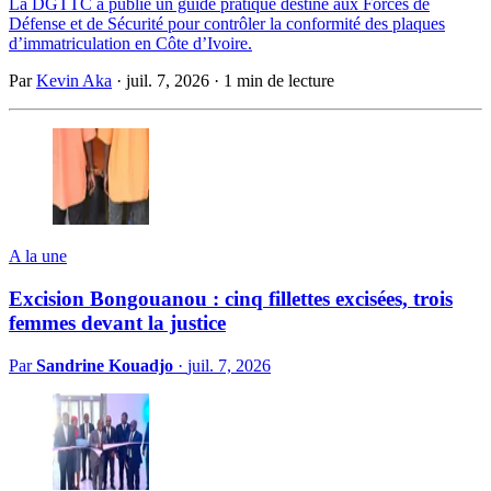
La DGTTC a publié un guide pratique destiné aux Forces de
Défense et de Sécurité pour contrôler la conformité des plaques
d’immatriculation en Côte d’Ivoire.
Par
Kevin Aka
·
juil. 7, 2026
·
1 min de lecture
A la une
Excision Bongouanou : cinq fillettes excisées, trois
femmes devant la justice
Par
Sandrine Kouadjo
·
juil. 7, 2026