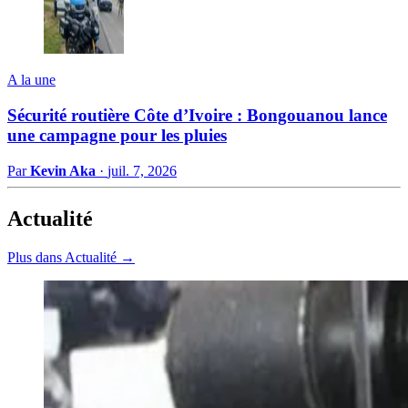
A la une
Sécurité routière Côte d’Ivoire : Bongouanou lance
une campagne pour les pluies
Par
Kevin Aka
·
juil. 7, 2026
Actualité
Plus dans Actualité →