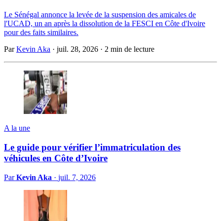
Le Sénégal annonce la levée de la suspension des amicales de
l'UCAD, un an après la dissolution de la FESCI en Côte d'Ivoire
pour des faits similaires.
Par
Kevin Aka
·
juil. 28, 2026
·
2 min de lecture
A la une
Le guide pour vérifier l’immatriculation des
véhicules en Côte d’Ivoire
Par
Kevin Aka
·
juil. 7, 2026