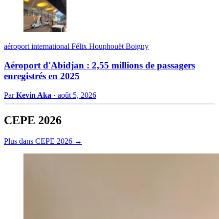
aéroport international Félix Houphouët Boigny
Aéroport d'Abidjan : 2,55 millions de passagers
enregistrés en 2025
Par
Kevin Aka
·
août 5, 2026
CEPE 2026
Plus dans CEPE 2026 →