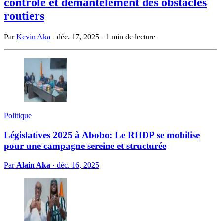
contrôle et démantèlement des obstacles
routiers
Par
Kevin Aka
·
déc. 17, 2025
·
1 min de lecture
Politique
Législatives 2025 à Abobo: Le RHDP se mobilise
pour une campagne sereine et structurée
Par
Alain Aka
·
déc. 16, 2025