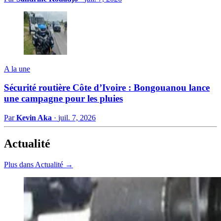
A la une
Sécurité routière Côte d’Ivoire : Bongouanou lance
une campagne pour les pluies
Par
Kevin Aka
·
juil. 7, 2026
Actualité
Plus dans Actualité →