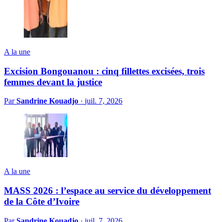
A la une
Excision Bongouanou : cinq fillettes excisées, trois
femmes devant la justice
Par
Sandrine Kouadjo
·
juil. 7, 2026
A la une
MASS 2026 : l’espace au service du développement
de la Côte d’Ivoire
Par
Sandrine Kouadjo
·
juil. 7, 2026