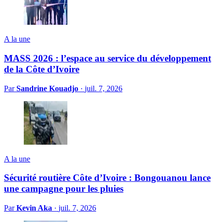
A la une
MASS 2026 : l’espace au service du développement
de la Côte d’Ivoire
Par
Sandrine Kouadjo
·
juil. 7, 2026
A la une
Sécurité routière Côte d’Ivoire : Bongouanou lance
une campagne pour les pluies
Par
Kevin Aka
·
juil. 7, 2026