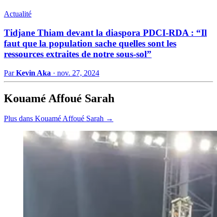
Actualité
Tidjane Thiam devant la diaspora PDCI-RDA : “Il
faut que la population sache quelles sont les
ressources extraites de notre sous-sol”
Par
Kevin Aka
·
nov. 27, 2024
Kouamé Affoué Sarah
Plus dans Kouamé Affoué Sarah →