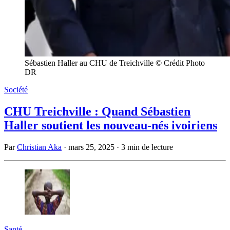
Sébastien Haller au CHU de Treichville © Crédit Photo
DR
Société
CHU Treichville : Quand Sébastien
Haller soutient les nouveau-nés ivoiriens
Par
Christian Aka
·
mars 25, 2025
·
3 min de lecture
Santé