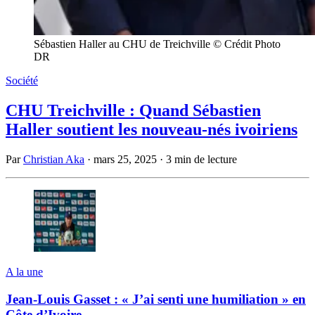
Sébastien Haller au CHU de Treichville © Crédit Photo
DR
Société
CHU Treichville : Quand Sébastien
Haller soutient les nouveau-nés ivoiriens
Par
Christian Aka
·
mars 25, 2025
·
3 min de lecture
A la une
Jean-Louis Gasset : « J’ai senti une humiliation » en
Côte d’Ivoire