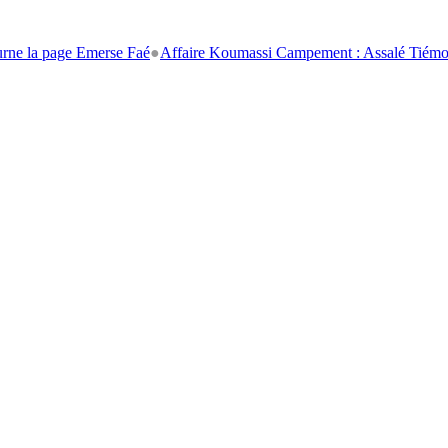
ge Emerse Faé
●
Affaire Koumassi Campement : Assalé Tiémoko et Stépha