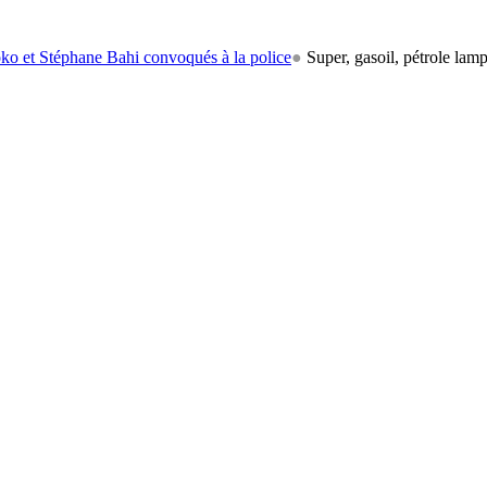
ne Bahi convoqués à la police
●
Super, gasoil, pétrole lampant: le car