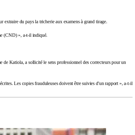
ur extraire du pays la tricherie aux examens à grand tirage.
ne (CND) », a-t-il indiqué.
e Katiola, a sollicité le sens professionnel des correcteurs pour un
rites. Les copies frauduleuses doivent être suivies d'un rapport », a-t-il