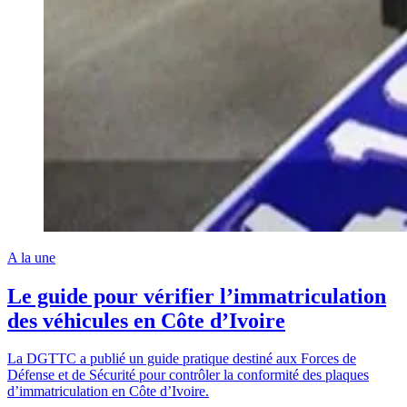
A la une
Le guide pour vérifier l’immatriculation
des véhicules en Côte d’Ivoire
La DGTTC a publié un guide pratique destiné aux Forces de
Défense et de Sécurité pour contrôler la conformité des plaques
d’immatriculation en Côte d’Ivoire.