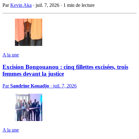
Par
Kevin Aka
·
juil. 7, 2026
·
1 min de lecture
A la une
Excision Bongouanou : cinq fillettes excisées, trois
femmes devant la justice
Par
Sandrine Kouadjo
·
juil. 7, 2026
A la une