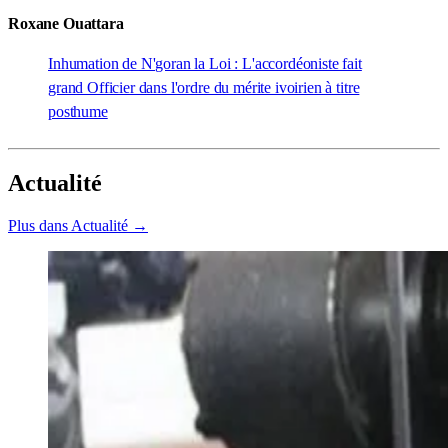
Roxane Ouattara
Inhumation de N'goran la Loi : L'accordéoniste fait
grand Officier dans l'ordre du mérite ivoirien à titre
posthume
Actualité
Plus dans Actualité →