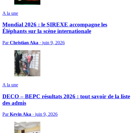
A la une
Mondial 2026 : le SIREXE accompagne les
Éléphants sur la scène internationale
Par
Christian Aka
·
juin 9, 2026
A la une
DECO – BEPC résultats 2026 : tout savoir de la liste
des admis
Par
Kevin Aka
·
juin 9, 2026