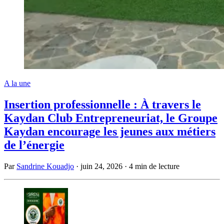
A la une
Insertion professionnelle : À travers le
Kaydan Club Entrepreneuriat, le Groupe
Kaydan encourage les jeunes aux métiers
de l’énergie
Par
Sandrine Kouadjo
·
juin 24, 2026
·
4 min de lecture