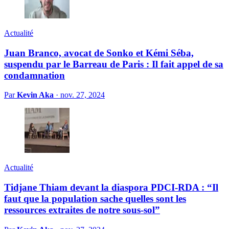
Actualité
Juan Branco, avocat de Sonko et Kémi Séba,
suspendu par le Barreau de Paris : Il fait appel de sa
condamnation
Par
Kevin Aka
·
nov. 27, 2024
Actualité
Tidjane Thiam devant la diaspora PDCI-RDA : “Il
faut que la population sache quelles sont les
ressources extraites de notre sous-sol”