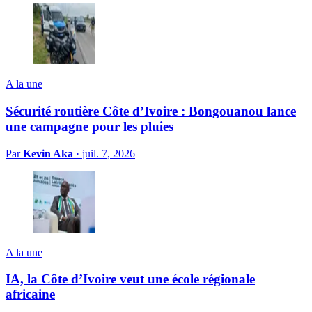
A la une
Sécurité routière Côte d’Ivoire : Bongouanou lance
une campagne pour les pluies
Par
Kevin Aka
·
juil. 7, 2026
A la une
IA, la Côte d’Ivoire veut une école régionale
africaine