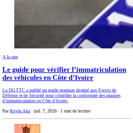
A la une
Le guide pour vérifier l’immatriculation
des véhicules en Côte d’Ivoire
La DGTTC a publié un guide pratique destiné aux Forces de
Défense et de Sécurité pour contrôler la conformité des plaques
d’immatriculation en Côte d’Ivoire.
Par
Kevin Aka
·
juil. 7, 2026
·
1 min de lecture