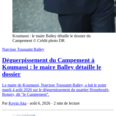
Koumassi : le maire Balley détaille le dossier du 
Campement © Crédit photo DR
Narcisse Toussaint Balley
Déguerpissement du Campement à
Koumassi : le maire Balley détaille le
dossier
Le maire de Koumassi, Narcisse Toussaint Balley, a fait le point
mardi 4 août 2026 sur le déguerpissement du quartier Houphouët-
Boigny, dit "le Campement".
Par
Kevin Aka
·
août 6, 2026
·
2 min de lecture