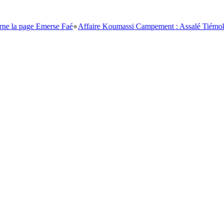
ge Emerse Faé
●
Affaire Koumassi Campement : Assalé Tiémoko et Stéph