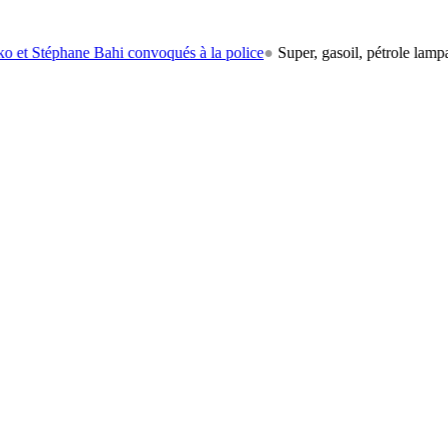
ane Bahi convoqués à la police
●
Super, gasoil, pétrole lampant: le car