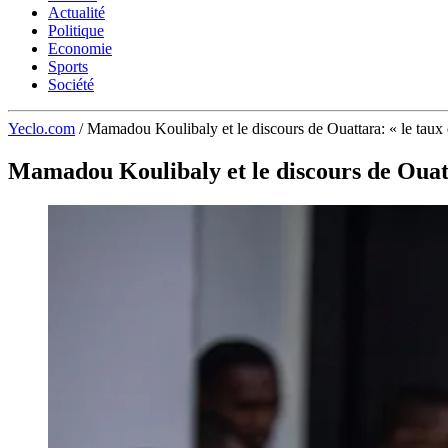
Actualité
Politique
Economie
Sports
Société
Yeclo.com
/
Mamadou Koulibaly et le discours de Ouattara: « le taux de
Mamadou Koulibaly et le discours de Ouattar