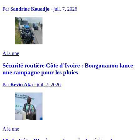
Par
Sandrine Kouadjo
·
juil. 7, 2026
A la une
Sécurité routière Côte d’Ivoire : Bongouanou lance
une campagne pour les pluies
Par
Kevin Aka
·
juil. 7, 2026
A la une