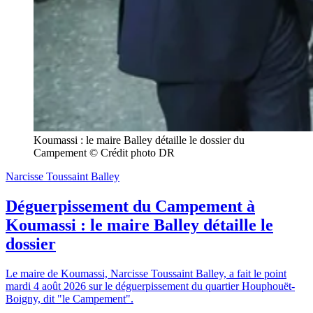
Koumassi : le maire Balley détaille le dossier du 
Campement © Crédit photo DR
Narcisse Toussaint Balley
Déguerpissement du Campement à
Koumassi : le maire Balley détaille le
dossier
Le maire de Koumassi, Narcisse Toussaint Balley, a fait le point
mardi 4 août 2026 sur le déguerpissement du quartier Houphouët-
Boigny, dit "le Campement".