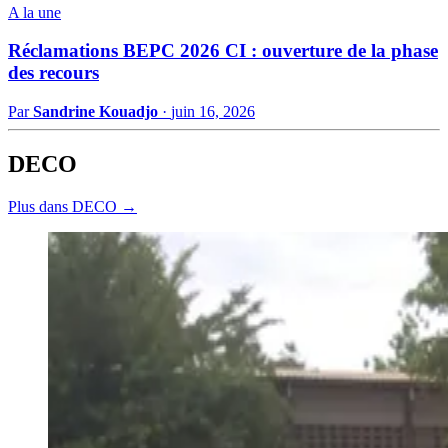
A la une
Réclamations BEPC 2026 CI : ouverture de la phase
des recours
Par
Sandrine Kouadjo
·
juin 16, 2026
DECO
Plus dans DECO →