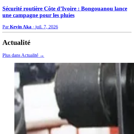
Sécurité routière Côte d’Ivoire : Bongouanou lance
une campagne pour les pluies
Par
Kevin Aka
·
juil. 7, 2026
Actualité
Plus dans Actualité →