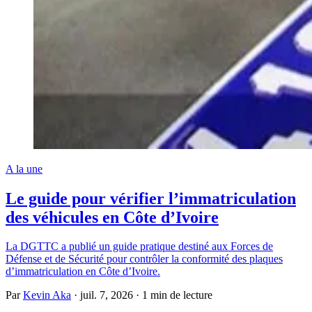
A la une
Le guide pour vérifier l’immatriculation
des véhicules en Côte d’Ivoire
La DGTTC a publié un guide pratique destiné aux Forces de
Défense et de Sécurité pour contrôler la conformité des plaques
d’immatriculation en Côte d’Ivoire.
Par
Kevin Aka
·
juil. 7, 2026
·
1 min de lecture