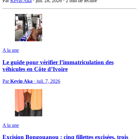
Par
Kevin Aka
·
juil. 28, 2026
·
2 min de lecture
A la une
Le guide pour vérifier l’immatriculation des
véhicules en Côte d’Ivoire
Par
Kevin Aka
·
juil. 7, 2026
A la une
Excision Bongouanou : cinq fillettes excisées, trois