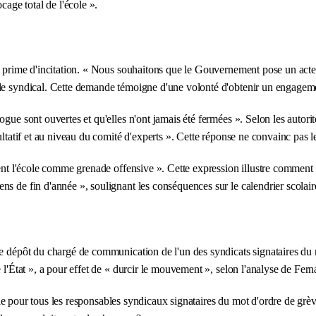
cage total de l'école ».
e prime d'incitation. « Nous souhaitons que le Gouvernement pose un acte f
ble syndical. Cette demande témoigne d'une volonté d'obtenir un engageme
ue sont ouvertes et qu'elles n'ont jamais été fermées ». Selon les autorités
ltatif et au niveau du comité d'experts ». Cette réponse ne convainc pas le
ent l'école comme grenade offensive ». Cette expression illustre comment le
s de fin d'année », soulignant les conséquences sur le calendrier scolair
de dépôt du chargé de communication de l'un des syndicats signataires du 
e l'État », a pour effet de « durcir le mouvement », selon l'analyse de Fe
paie pour tous les responsables syndicaux signataires du mot d'ordre de grève