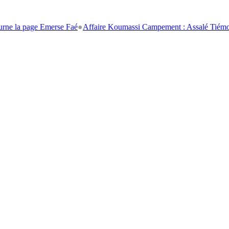
age Emerse Faé
●
Affaire Koumassi Campement : Assalé Tiémoko et Stép