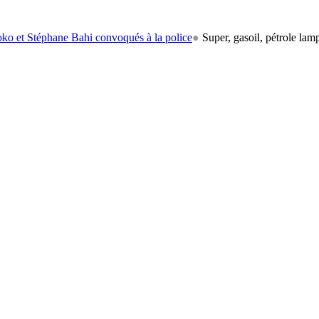
hane Bahi convoqués à la police
●
Super, gasoil, pétrole lampant: le ca