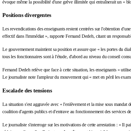
évoque même la possibilité d'une grève illimitée qui entraînerait un « blo
Positions divergentes
Les revendications des enseignants restent centrées sur l'obtention d'un
effectif dans l'immédiat », rapporte Fernand Dedeh, citant un responsa
Le gouvernement maintient sa position et assure que « les portes du dialog
tous les fonctionnaires sont à l'étude, d'abord au niveau du conseil consu
Fernand Dedeh relève que face à cette situation, les enseignants « utilis
Le journaliste note l'ampleur du mouvement qui « met en péril les examen
Escalade des tensions
La situation s'est aggravée avec « l'enlèvement et la mise sous mandat 
coalition d'agents publics et d'entrave au fonctionnement des services d
Le journaliste s'interroge sur les motivations de cette arrestation : « Il 