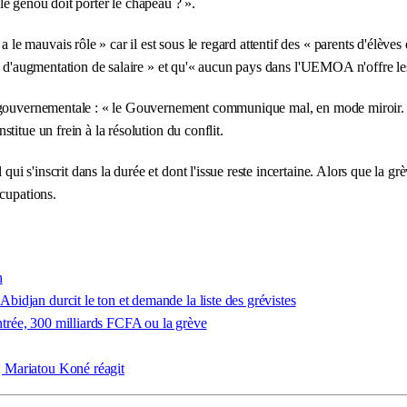
i le genou doit porter le chapeau ? ».
auvais rôle » car il est sous le regard attentif des « parents d'élèves et
% d'augmentation de salaire » et qu'« aucun pays dans l'UEMOA n'offre les 
e gouvernementale : « le Gouvernement communique mal, en mode miroir. N
itue un frein à la résolution du conflit.
 s'inscrit dans la durée et dont l'issue reste incertaine. Alors que la grè
ccupations.
n
Abidjan durcit le ton et demande la liste des grévistes
entrée, 300 milliards FCFA ou la grève
l, Mariatou Koné réagit