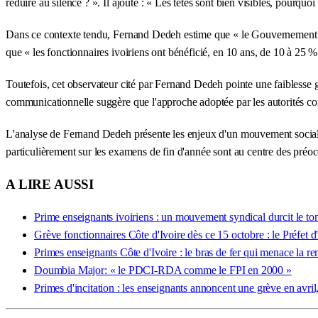
réduire au silence ? ». Il ajoute : « Les têtes sont bien visibles, pourquo
Dans ce contexte tendu, Fernand Dedeh estime que « le Gouvernement a le m
que « les fonctionnaires ivoiriens ont bénéficié, en 10 ans, de 10 à 25 
Toutefois, cet observateur cité par Fernand Dedeh pointe une faibless
communicationnelle suggère que l'approche adoptée par les autorités const
L'analyse de Fernand Dedeh présente les enjeux d'un mouvement social qui
particulièrement sur les examens de fin d'année sont au centre des préo
A LIRE AUSSI
Prime enseignants ivoiriens : un mouvement syndical durcit le to
Grève fonctionnaires Côte d'Ivoire dès ce 15 octobre : le Préfet d'
Primes enseignants Côte d'Ivoire : le bras de fer qui menace la r
Doumbia Major: « le PDCI-RDA comme le FPI en 2000 »
Primes d'incitation : les enseignants annoncent une grève en avri