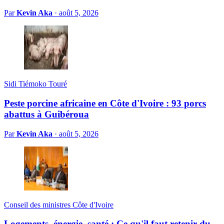
Par
Kevin Aka
·
août 5, 2026
Sidi Tiémoko Touré
Peste porcine africaine en Côte d'Ivoire : 93 porcs
abattus à Guibéroua
Par
Kevin Aka
·
août 5, 2026
Conseil des ministres Côte d'Ivoire
Logements, énergie, santé : Ce qu'il faut retenir du