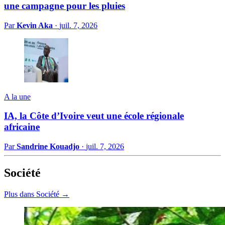
une campagne pour les pluies
Par
Kevin Aka
·
juil. 7, 2026
A la une
IA, la Côte d’Ivoire veut une école régionale
africaine
Par
Sandrine Kouadjo
·
juil. 7, 2026
Société
Plus dans Société →