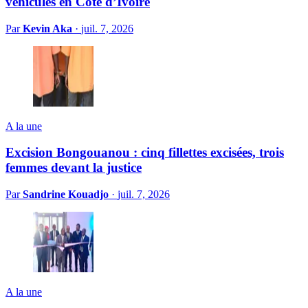
véhicules en Côte d’Ivoire
Par
Kevin Aka
·
juil. 7, 2026
A la une
Excision Bongouanou : cinq fillettes excisées, trois
femmes devant la justice
Par
Sandrine Kouadjo
·
juil. 7, 2026
A la une