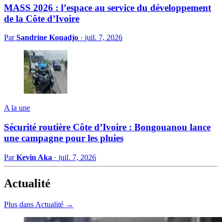
MASS 2026 : l’espace au service du développement
de la Côte d’Ivoire
Par
Sandrine Kouadjo
·
juil. 7, 2026
A la une
Sécurité routière Côte d’Ivoire : Bongouanou lance
une campagne pour les pluies
Par
Kevin Aka
·
juil. 7, 2026
Actualité
Plus dans Actualité →