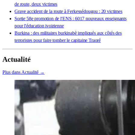
de route, deux victimes
Grave accident de la route à Ferkessédougou : 20 victimes
Sortie 58e promotion de l'ENS : 6017 nouveaux enseignants
pour l'éducation ivoirienne
Burkina : des militaires burkinabè impliqués aux côtés des
terroristes pour faire tomber le capitaine Traoré
Actualité
Plus dans Actualité →