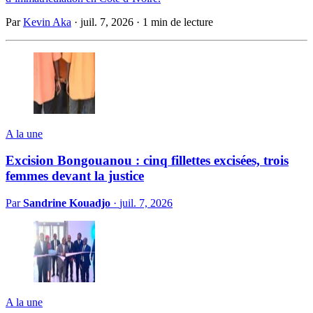
Par
Kevin Aka
·
juil. 7, 2026
·
1 min de lecture
A la une
Excision Bongouanou : cinq fillettes excisées, trois
femmes devant la justice
Par
Sandrine Kouadjo
·
juil. 7, 2026
A la une