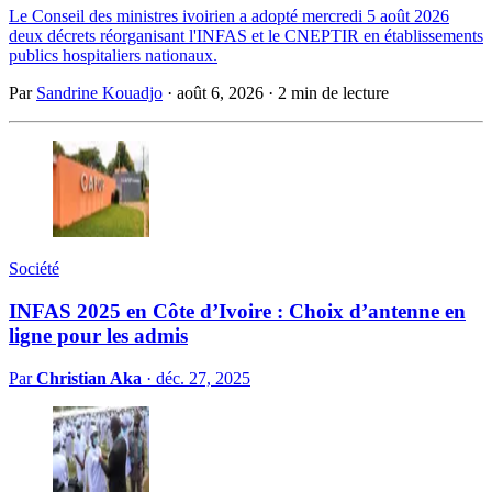
Le Conseil des ministres ivoirien a adopté mercredi 5 août 2026
deux décrets réorganisant l'INFAS et le CNEPTIR en établissements
publics hospitaliers nationaux.
Par
Sandrine Kouadjo
·
août 6, 2026
·
2 min de lecture
Société
INFAS 2025 en Côte d’Ivoire : Choix d’antenne en
ligne pour les admis
Par
Christian Aka
·
déc. 27, 2025