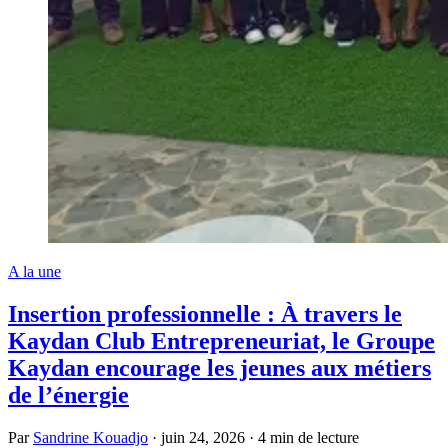
A la une
Insertion professionnelle : À travers le
Kaydan Club Entrepreneuriat, le Groupe
Kaydan encourage les jeunes aux métiers
de l’énergie
Par
Sandrine Kouadjo
·
juin 24, 2026
·
4 min de lecture