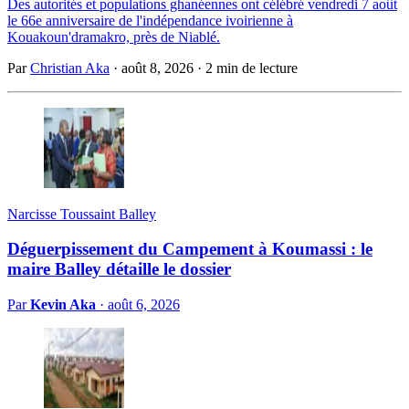
Des autorités et populations ghanéennes ont célébré vendredi 7 août
le 66e anniversaire de l'indépendance ivoirienne à
Kouakoun'dramakro, près de Niablé.
Par
Christian Aka
·
août 8, 2026
·
2 min de lecture
Narcisse Toussaint Balley
Déguerpissement du Campement à Koumassi : le
maire Balley détaille le dossier
Par
Kevin Aka
·
août 6, 2026