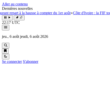
Aller au contenu
Dernières nouvelles
rt à la hausse à compter du 1er août
●
Côte d'Ivoire : la FIF tourne la pa
22:17 UTC
jeu., 6 août
jeudi, 6 août 2026
Se connecter
S'abonner