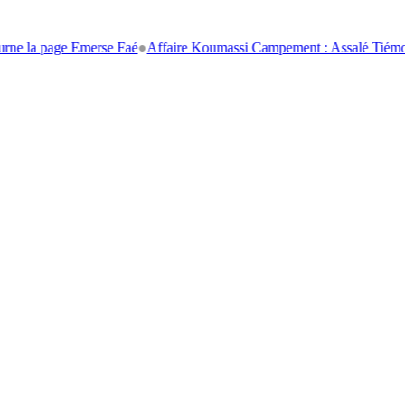
ge Emerse Faé
●
Affaire Koumassi Campement : Assalé Tiémoko et Stéph