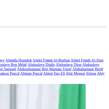
bey
Abdalla Hamdok
Abdel Fattah Al-Burhan
Abdel Fattah Al-Sissi
ulaye Ben Méité
Abdoulaye Diallo
Abdoulaye Diop
Abdoulaye
e Sangaré
Abdourhamane Ben Mamata Touré
Abdrahamane Berté
akou Pascal
Abinan Pascal
Abion Yao Eli
Abir Moussi
Abissa
Abiy