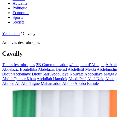
Actualité
Politique
Economie
Sports
Société
Yeclo.com
/
Cavally
Archives des rubriques
Cavally
Toutes les rubriques
2B Communication
4ème pont d’Abidjan
À Abid
Abdelaziz Bouteflika
Abdelaziz Djerad
Abdellatif Mekki
Abdelmadji
Diouf
Abdoulaye Diouf Sarr
Abdoulaye Kouyaté
Abdoulaye Maïga
A
Abdul Qadeer Khan
Abdullah Hamdok
Abedi Pelé
Abel Naki
Abeng
Ahmed Ali
Abo Tagué Mahamadou
Abobo
Abobo Baoulé