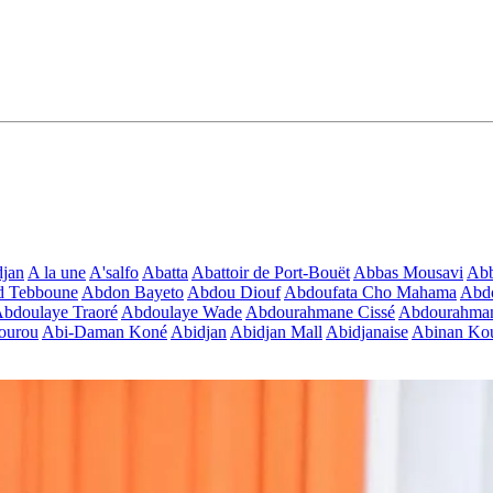
jan
A la une
A'salfo
Abatta
Abattoir de Port-Bouët
Abbas Mousavi
Ab
d Tebboune
Abdon Bayeto
Abdou Diouf
Abdoufata Cho Mahama
Abdo
bdoulaye Traoré
Abdoulaye Wade
Abdourahmane Cissé
Abdourahman
ourou
Abi-Daman Koné
Abidjan
Abidjan Mall
Abidjanaise
Abinan Kou