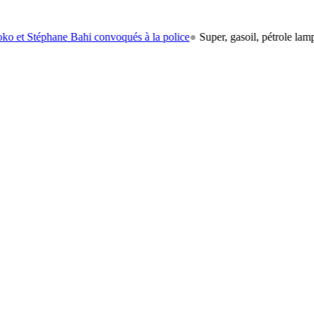
ane Bahi convoqués à la police
●
Super, gasoil, pétrole lampant: le car