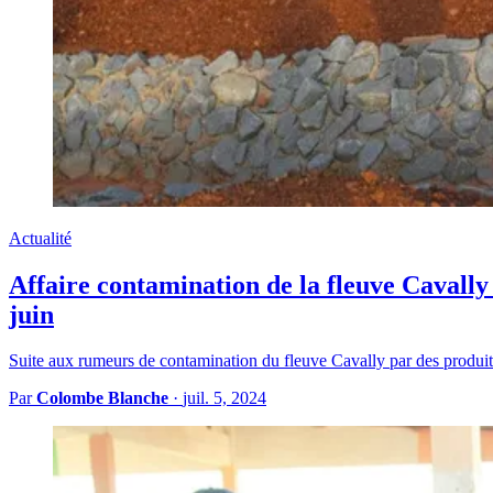
Actualité
Affaire contamination de la fleuve Cavally 
juin
Suite aux rumeurs de contamination du fleuve Cavally par des produits
Par
Colombe Blanche
·
juil. 5, 2024