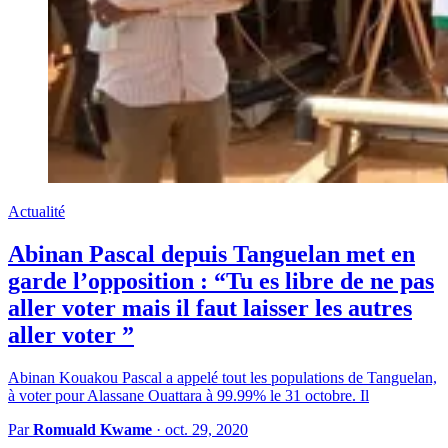
Actualité
Abinan Pascal depuis Tanguelan met en
garde l’opposition : “Tu es libre de ne pas
aller voter mais il faut laisser les autres
aller voter ”
Abinan Kouakou Pascal a appelé tout les populations de Tanguelan,
à voter pour Alassane Ouattara à 99.99% le 31 octobre. Il
Par
Romuald Kwame
·
oct. 29, 2020