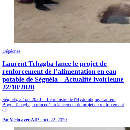
Dépêches
Laurent Tchagba lance le projet de
renforcement de l’alimentation en eau
potable de Séguéla – Actualité ivoirienne
22/10/2020
Séguéla, 22 oct 2020 – Le ministre de l'Hydraulique, Laurent
Bogui Tchagba, a procédé au lancement du projet de renforcement
de
Par
Yeclo avec AIP
·
oct. 22, 2020