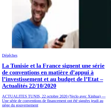
Dépêches
La Tunisie et la France signent une série
de conventions en matière d’appui à
l’investissement et au budget de l’Etat –
Actualités 22/10/2020
ACTUALITES TUNIS, 22 octobre 2020 (Yeclo avec Xinhua) —
Une série de conventions de financement ont été signées jeudi au
siège du gouvernement