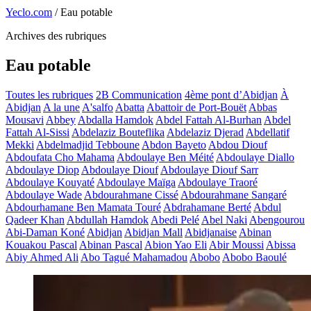
Yeclo.com
/
Eau potable
Archives des rubriques
Eau potable
Toutes les rubriques
2B Communication
4ème pont d’Abidjan
À
Abidjan
A la une
A'salfo
Abatta
Abattoir de Port-Bouët
Abbas
Mousavi
Abbey
Abdalla Hamdok
Abdel Fattah Al-Burhan
Abdel
Fattah Al-Sissi
Abdelaziz Bouteflika
Abdelaziz Djerad
Abdellatif
Mekki
Abdelmadjid Tebboune
Abdon Bayeto
Abdou Diouf
Abdoufata Cho Mahama
Abdoulaye Ben Méité
Abdoulaye Diallo
Abdoulaye Diop
Abdoulaye Diouf
Abdoulaye Diouf Sarr
Abdoulaye Kouyaté
Abdoulaye Maïga
Abdoulaye Traoré
Abdoulaye Wade
Abdourahmane Cissé
Abdourahmane Sangaré
Abdourhamane Ben Mamata Touré
Abdrahamane Berté
Abdul
Qadeer Khan
Abdullah Hamdok
Abedi Pelé
Abel Naki
Abengourou
Abi-Daman Koné
Abidjan
Abidjan Mall
Abidjanaise
Abinan
Kouakou Pascal
Abinan Pascal
Abion Yao Eli
Abir Moussi
Abissa
Abiy Ahmed Ali
Abo Tagué Mahamadou
Abobo
Abobo Baoulé