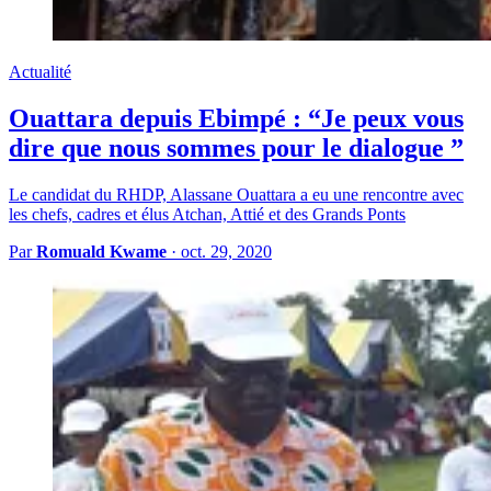
Actualité
Ouattara depuis Ebimpé : “Je peux vous
dire que nous sommes pour le dialogue ”
Le candidat du RHDP, Alassane Ouattara a eu une rencontre avec
les chefs, cadres et élus Atchan, Attié et des Grands Ponts
Par
Romuald Kwame
·
oct. 29, 2020