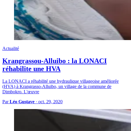
Actualité
Krangrassou-Alluibo : la LONACI
réhabilite une HVA
La LONACI a réhabilité une hydraulique villageoise améliorée
(HVA) à Krangrasso-Alluibo, un village de la commune de
Dimbokro. L'œuvre
Par
Léo Gustave
·
oct. 29, 2020