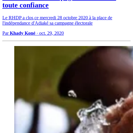
toute confiance
Le RHDP a clos ce mercredi 28 octobre 2020 à la place de
l'indépendance d'Adiaké sa campagne électorale
Par
Khady Koné
·
oct. 29, 2020