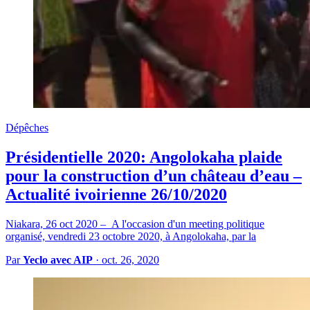
Dépêches
Présidentielle 2020: Angolokaha plaide
pour la construction d’un château d’eau –
Actualité ivoirienne 26/10/2020
Niakara, 26 oct 2020 – A l'occasion d'un meeting politique
organisé, vendredi 23 octobre 2020, à Angolokaha, par la
Par
Yeclo avec AIP
·
oct. 26, 2020