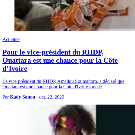
Actualité
Pour le vice-président du RHDP,
Ouattara est une chance pour la Côte
d’Ivoire
Le vice-président du RHDP, Amadou Soumahoro, a déclaré que
Ouattara est une chance pour la Cote d'Ivoire lors de
Par
Kady Sanou
·
oct. 22, 2020