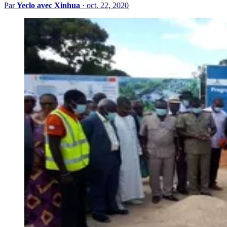
Par
Yeclo avec Xinhua
·
oct. 22, 2020