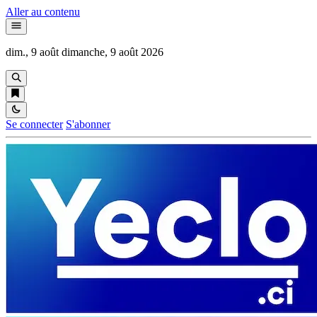
Aller au contenu
dim., 9 août
dimanche, 9 août 2026
Se connecter
S'abonner