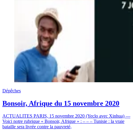
Dépêches
Bonsoir, Afrique du 15 novembre 2020
ACTUALITES PARIS, 15 novembre 2020 (Yeclo avec Xinhua) —
Voici notre rubrique « Bonsoir, Afrique » : – – – Tunisie : la vraie
bataille sera livrée contre la pauvreté,