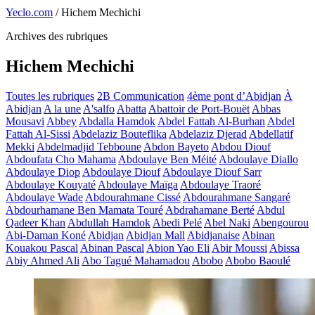
Yeclo.com
/
Hichem Mechichi
Archives des rubriques
Hichem Mechichi
Toutes les rubriques
2B Communication
4ème pont d’Abidjan
À
Abidjan
A la une
A'salfo
Abatta
Abattoir de Port-Bouët
Abbas
Mousavi
Abbey
Abdalla Hamdok
Abdel Fattah Al-Burhan
Abdel
Fattah Al-Sissi
Abdelaziz Bouteflika
Abdelaziz Djerad
Abdellatif
Mekki
Abdelmadjid Tebboune
Abdon Bayeto
Abdou Diouf
Abdoufata Cho Mahama
Abdoulaye Ben Méité
Abdoulaye Diallo
Abdoulaye Diop
Abdoulaye Diouf
Abdoulaye Diouf Sarr
Abdoulaye Kouyaté
Abdoulaye Maïga
Abdoulaye Traoré
Abdoulaye Wade
Abdourahmane Cissé
Abdourahmane Sangaré
Abdourhamane Ben Mamata Touré
Abdrahamane Berté
Abdul
Qadeer Khan
Abdullah Hamdok
Abedi Pelé
Abel Naki
Abengourou
Abi-Daman Koné
Abidjan
Abidjan Mall
Abidjanaise
Abinan
Kouakou Pascal
Abinan Pascal
Abion Yao Eli
Abir Moussi
Abissa
Abiy Ahmed Ali
Abo Tagué Mahamadou
Abobo
Abobo Baoulé