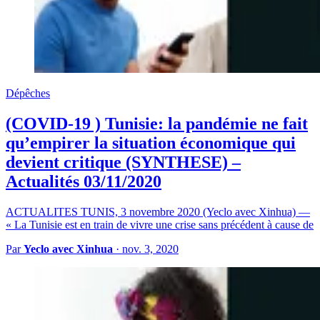
Dépêches
(COVID-19 ) Tunisie: la pandémie ne fait
qu’empirer la situation économique qui
devient critique (SYNTHESE) –
Actualités 03/11/2020
ACTUALITES TUNIS, 3 novembre 2020 (Yeclo avec Xinhua) —
« La Tunisie est en train de vivre une crise sans précédent à cause de
Par
Yeclo avec Xinhua
·
nov. 3, 2020