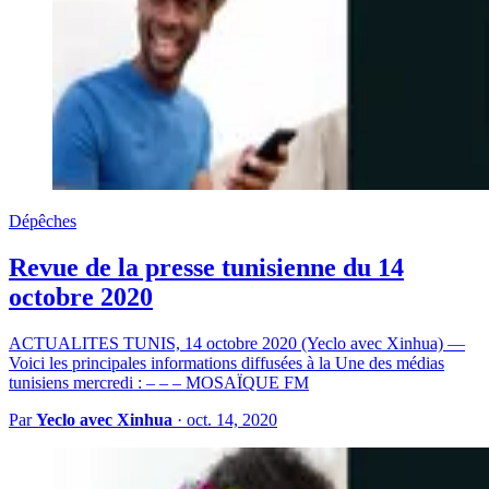
Dépêches
Revue de la presse tunisienne du 14
octobre 2020
ACTUALITES TUNIS, 14 octobre 2020 (Yeclo avec Xinhua) —
Voici les principales informations diffusées à la Une des médias
tunisiens mercredi : – – – MOSAÏQUE FM
Par
Yeclo avec Xinhua
·
oct. 14, 2020