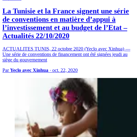
La Tunisie et la France signent une série
de conventions en matière d’appui à
l’investissement et au budget de l’Etat –
Actualités 22/10/2020
ACTUALITES TUNIS, 22 octobre 2020 (Yeclo avec Xinhua) —
Une série de conventions de financement ont été signées jeudi au
siège du gouvernement
Par
Yeclo avec Xinhua
·
oct. 22, 2020