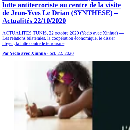
lutte antiterroriste au centre de la visite
de Jean-Yves Le Drian (SYNTHESE) –
Actualités 22/10/2020
ACTUALITES TUNIS, 22 octobre 2020 (Yeclo avec Xinhua) —
Les relations bilatérales, la coopération économique, le dissier
libyen, la lutte contre le terrorisme
Par
Yeclo avec Xinhua
·
oct. 22, 2020