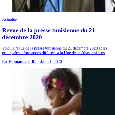
Actualité
Revue de la presse tunisienne du 21
décembre 2020
Voici la revue de la presse tunisienne du 21 décembre 2020 et les
principales informations diffusées à la Une des médias tunisiens
Par
Emmanuella Bâ
·
déc. 21, 2020