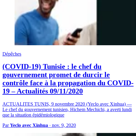
Dépêches
(COVID-19) Tunisie : le chef du
gouvernement promet de durcir le
contrôle face à la propagation du COVID-
19 – Actualités 09/11/2020
ACTUALITES TUNIS, 9 novembre 2020 (Yeclo avec Xinhua) —
Le chef du gouvernement tunisien, Hichem Mechichi, a averti lundi
que la situation épidémiologique
Par
Yeclo avec Xinhua
·
nov. 9, 2020