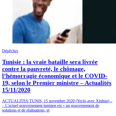
Dépêches
Tunisie : la vraie bataille sera livrée
contre la pauvreté, le chômage,
l’hémorragie économique et le COVID-
19, selon le Premier ministre – Actualités
15/11/2020
ACTUALITES TUNIS, 15 novembre 2020 (Yeclo avec Xinhua) –
– L'actuel gouvernement tunisien est « un gouvernement de
solutions et de réalisations, et