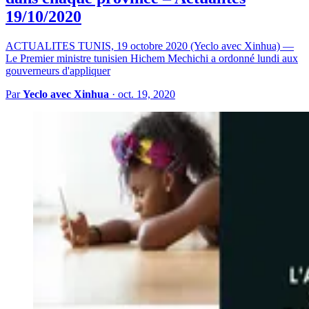
19/10/2020
ACTUALITES TUNIS, 19 octobre 2020 (Yeclo avec Xinhua) —
Le Premier ministre tunisien Hichem Mechichi a ordonné lundi aux
gouverneurs d'appliquer
Par
Yeclo avec Xinhua
·
oct. 19, 2020