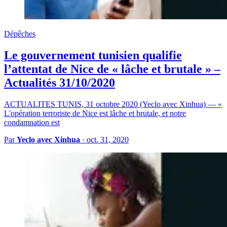
Dépêches
Le gouvernement tunisien qualifie
l’attentat de Nice de « lâche et brutale » –
Actualités 31/10/2020
ACTUALITES TUNIS, 31 octobre 2020 (Yeclo avec Xinhua) — «
L'opération terroriste de Nice est lâche et brutale, et notre
condamnation est
Par
Yeclo avec Xinhua
·
oct. 31, 2020