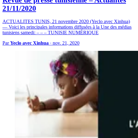
21/11/2020
ACTUALITES TUNIS, 21 novembre 2020 (Yeclo avec Xinhua)
— Voici les principales informations diffusées à la Une des médias
tunisiens samedi: – – – TUNISIE NUMÉRIQUE
Par
Yeclo avec Xinhua
·
nov. 21, 2020