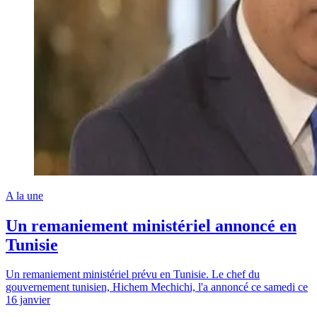
A la une
Un remaniement ministériel annoncé en
Tunisie
Un remaniement ministériel prévu en Tunisie. Le chef du
gouvernement tunisien, Hichem Mechichi, l'a annoncé ce samedi ce
16 janvier